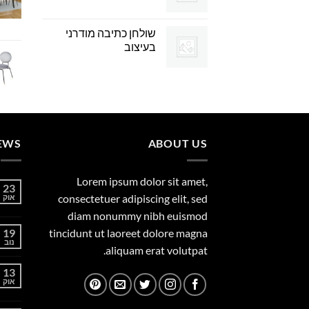
שולחן כתיבה מודרני
בעיצוב
EWS
ABOUT US
Lorem ipsum dolor sit amet,
23
consectetuer adipiscing elit, sed
אוק
diam nonummy nibh euismod
19
tincidunt ut laoreet dolore magna
נוב
aliquam erat volutpat.
13
אוק