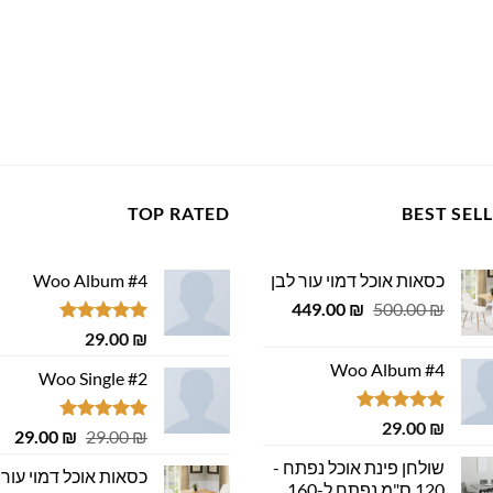
TOP RATED
BEST SEL
כסאות אוכל דמוי עור לבן
Woo Album #4
המחיר
המחיר
449.00
₪
500.00
₪
המקורי
הנוכחי
דורג
5.00
29.00
₪
היה:
הוא:
מתוך 5
Woo Album #4
449.00 ₪.
500.00 ₪.
Woo Single #2
דורג
5.00
29.00
₪
דורג
4.75
המחיר
המ
29.00
₪
29.00
₪
מתוך 5
מתוך 5
המקורי
הנ
שולחן פינת אוכל נפתח -
כסאות אוכל דמוי עור 
היה:
הוא
120 ס"מ נפתח ל-160