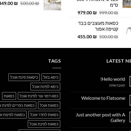
המחיר
 ₪.
449.00
29.00 ₪.
₪
500.00
₪
ס"מ
המקורי
המחיר
המחיר
979.00
₪
999.00
₪
היה:
המקורי
הנוכחי
500.00 ₪.
כסאות מעוצבים בבד
היה:
הוא:
קטיפה אפור
979.00 ₪.
999.00 ₪.
המחיר
המחיר
455.00
₪
500.00
₪
המקורי
הנוכחי
היה:
הוא:
455.00 ₪.
500.00 ₪.
TAGS
LATEST N
כיסא בזול
כיסאות פינת אוכל
Hello world!
על
תגובה אחת
כיסא לפינת אוכל
Hello
world!
כסא דמוי עור לפינת אוכל
כסאות
Welcome to Flatsome
אין
כסאות אוכל
כסאות כפריים לפינת א
תגובות
על
Just another post with A
כסאות לחדר אוכל
כסאות לפינות או
Welcome
to
Gallery
Flatsome
כסאות לפינת אוכל
אין
תגובות