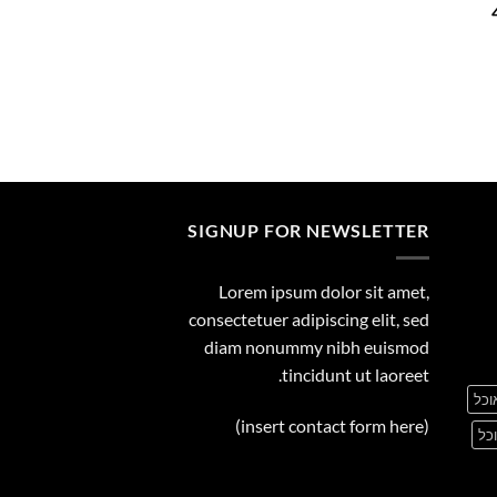
המחיר
29.00
הנוכחי
הוא:
449.00 ₪.
SIGNUP FOR NEWSLETTER
Lorem ipsum dolor sit amet,
consectetuer adipiscing elit, sed
diam nonummy nibh euismod
tincidunt ut laoreet.
וכל
(insert contact form here)
כל