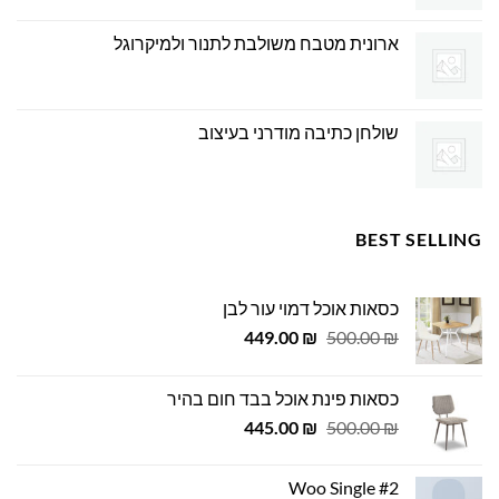
ארונית מטבח משולבת לתנור ולמיקרוגל
שולחן כתיבה מודרני בעיצוב
BEST SELLING
כסאות אוכל דמוי עור לבן
המחיר
המחיר
449.00
₪
500.00
₪
המקורי
הנוכחי
היה:
הוא:
כסאות פינת אוכל בבד חום בהיר
449.00 ₪.
500.00 ₪.
המחיר
המחיר
445.00
₪
500.00
₪
המקורי
הנוכחי
היה:
הוא:
Woo Single #2
445.00 ₪.
500.00 ₪.