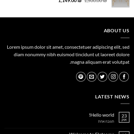
1,149.00
29.00 ₪.
29.00 ₪.
₪
1,500.00
₪
המקורי
הנוכחי
היה:
הוא:
1,149.00 ₪.
1,500.00 ₪.
ABOUT US
Lorem ipsum dolor sit amet, consectetuer adipiscing elit, sed
diam nonummy nibh euismod tincidunt ut laoreet dolore
magna aliquam erat volutpat.
LATEST NEWS
Hello world!
23
אוק
על
תגובה אחת
Hello
world!