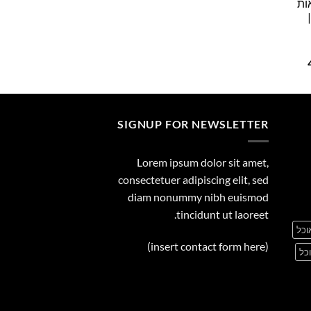
ות
29.00
המחיר
הנוכחי
הוא:
495.00 ₪.
SIGNUP FOR NEWSLETTER
Lorem ipsum dolor sit amet,
consectetuer adipiscing elit, sed
diam nonummy nibh euismod
tincidunt ut laoreet.
וכל
(insert contact form here)
כל