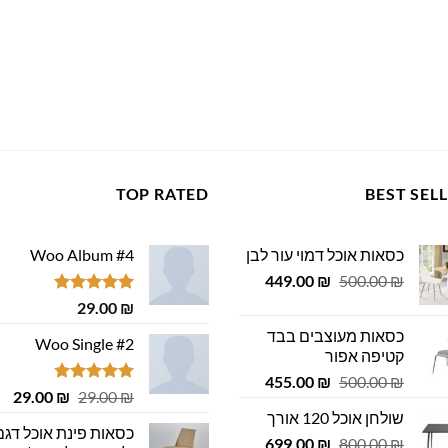
TOP RATED
BEST SEL
כסאות אוכל דמוי עור לבן
Woo Album #4
המחיר
המחיר
449.00
₪
500.00
₪
המקורי
הנוכחי
דורג
5.00
29.00
₪
היה:
הוא:
מתוך 5
כסאות מעוצבים בבד
449.00 ₪.
500.00 ₪.
Woo Single #2
קטיפה אפור
המחיר
המחיר
455.00
₪
500.00
₪
דורג
4.75
המחיר
המ
29.00
₪
29.00
₪
המקורי
הנוכחי
מתוך 5
המקורי
הנ
שולחן אוכל 120 אורך
היה:
הוא:
כסאות פינת אוכל דגם
היה:
הוא
המחיר
המחיר
455.00 ₪.
699.00
500.00 ₪.
₪
800.00
₪