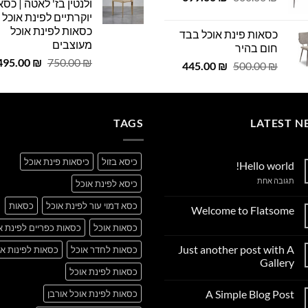
ולנטין בז' לאטה | כסא
 ₪.
29.00 ₪.
המקורי
הנוכחי
יוקרתיים לפינת אוכל |
היה:
הוא:
כסאות לפינת אוכל
כסאות פינת אוכל בבד
699.00 ₪.
800.00 ₪.
מעוצבים
חום בהיר
המחיר
495.00
₪
750.00
₪
המחיר
המחיר
445.00
₪
500.00
₪
המקורי
המקורי
הנוכחי
היה:
היה:
הוא:
750.00 ₪.
445.00 ₪.
500.00 ₪.
TAGS
LATEST N
כיסא בזול
כיסאות פינת אוכל
Hello world!
על
תגובה אחת
כיסא לפינת אוכל
Hello
world!
כסא דמוי עור לפינת אוכל
כסאות
Welcome to Flatsome
אין
כסאות אוכל
כסאות כפריים לפינת א
תגובות
על
Just another post with A
כסאות לחדר אוכל
כסאות לפינות או
Welcome
to
Gallery
Flatsome
כסאות לפינת אוכל
אין
תגובות
A Simple Blog Post
כסאות לפינת אוכל אורבן
על
Just