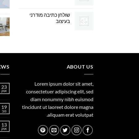
שולחן כתיבה מודרני
בעיצוב
EWS
ABOUT US
Lorem ipsum dolor sit amet,
23
consectetuer adipiscing elit, sed
אוק
diam nonummy nibh euismod
19
tincidunt ut laoreet dolore magna
נוב
aliquam erat volutpat.
13
אוק