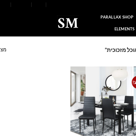
FAQ
Contact
Blog
Our Stores
About
PARALLAX SHOP
ELEMENTS
מצי
וכל מזכוכית”
!
Add to
wishlist