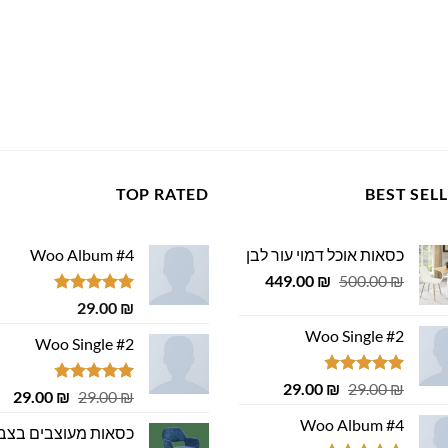
TOP RATED
BEST SEL
כסאות אוכל דמוי עור לבן
Woo Album #4
המחיר
המחיר
449.00
₪
500.00
₪
המקורי
הנוכחי
דורג
5.00
29.00
₪
היה:
הוא:
מתוך 5
Woo Single #2
449.00 ₪.
500.00 ₪.
Woo Single #2
דורג
4.75
המחיר
המחיר
29.00
₪
29.00
₪
דורג
4.75
המחיר
המ
29.00
₪
29.00
₪
מתוך 5
המקורי
הנוכחי
מתוך 5
המקורי
הנ
Woo Album #4
היה:
הוא:
כסאות מעוצבים בצב
היה:
הוא