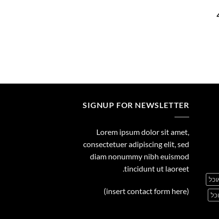
29.00
המחיר
הנוכחי
הוא:
455.00 ₪.
SIGNUP FOR NEWSLETTER
Lorem ipsum dolor sit amet,
consectetuer adipiscing elit, sed
diam nonummy nibh euismod
tincidunt ut laoreet.
וכל
(insert contact form here)
כל