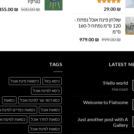
29.00 ₪.
29.00 ₪.
טורקיז
 ₪.
29.00 ₪.
דורג
5.00
₪
29.00
המחיר
455.00
₪
500.00
₪
מתוך 5
המקורי
שולחן פינת אוכל נפתח -
היה:
120 ס"מ נפתח ל-160
500.00 ₪.
ס"מ
המחיר
המחיר
979.00
₪
999.00
₪
המקורי
הנוכחי
היה:
הוא:
979.00 ₪.
999.00 ₪.
TAGS
LATEST N
כיסא בזול
כיסאות פינת אוכל
Hello world!
על
תגובה אחת
כיסא לפינת אוכל
Hello
world!
כסא דמוי עור לפינת אוכל
כסאות
Welcome to Flatsome
אין
כסאות אוכל
כסאות כפריים לפינת א
תגובות
על
Just another post with A
כסאות לחדר אוכל
כסאות לפינות או
Welcome
to
Gallery
Flatsome
כסאות לפינת אוכל
אין