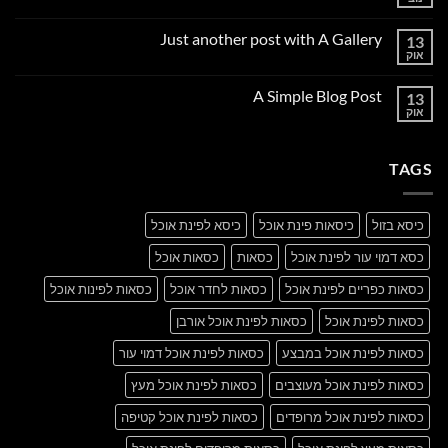
אין
תגובות
על
Just another post with A Gallery
13
Welcome
to
אוק
אין
Flatsome
תגובות
על
A Simple Blog Post
13
Just
another
אוק
אין
post
תגובות
with
על
A
A
Gallery
TAGS
Simple
Blog
Post
כיסא בזול
כיסאות פינת אוכל
כיסא לפינת אוכל
כסא דמוי עור לפינת אוכל
כסאות
כסאות אוכל
כסאות כפריים לפינת אוכל
כסאות לחדר אוכל
כסאות לפינות אוכל
כסאות לפינת אוכל
כסאות לפינת אוכל אורבן
כסאות לפינת אוכל במבצע
כסאות לפינת אוכל דמוי עור
כסאות לפינת אוכל מעוצבים
כסאות לפינת אוכל מעץ
כסאות לפינת אוכל מרופדים
כסאות לפינת אוכל קטיפה