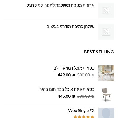
ארונית מטבח משולבת לתנור ולמיקרוגל
שולחן כתיבה מודרני בעיצוב
BEST SELLING
כסאות אוכל דמוי עור לבן
המחיר
המחיר
449.00
₪
500.00
₪
המקורי
הנוכחי
היה:
הוא:
כסאות פינת אוכל בבד חום בהיר
449.00 ₪.
500.00 ₪.
המחיר
המחיר
445.00
₪
500.00
₪
המקורי
הנוכחי
היה:
הוא:
Woo Single #2
445.00 ₪.
500.00 ₪.