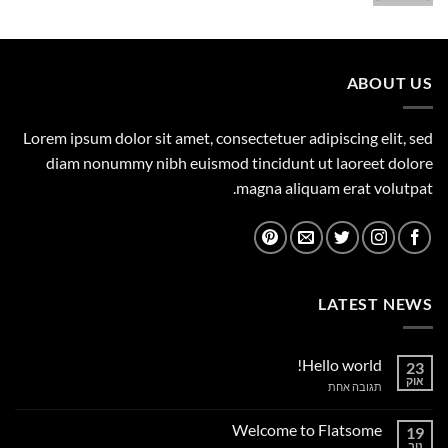
המקורי
הנוכחי
היה:
הוא:
1,149.00 ₪.
1,500.00 ₪.
ABOUT US
Lorem ipsum dolor sit amet, consectetuer adipiscing elit, sed
diam nonummy nibh euismod tincidunt ut laoreet dolore
magna aliquam erat volutpat.
LATEST NEWS
Hello world!
23
אוק
על
תגובה אחת
Hello
world!
Welcome to Flatsome
19
נוב