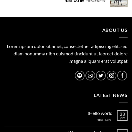
29.00 ₪.
455.00
29.00 ₪.
₪
500.00
₪
המקורי
הנוכחי
היה:
הוא:
455.00 ₪.
500.00 ₪.
ABOUT US
Lorem ipsum dolor sit amet, consectetuer adipiscing elit, sed
diam nonummy nibh euismod tincidunt ut laoreet dolore
magna aliquam erat volutpat.
LATEST NEWS
Hello world!
23
אוק
על
תגובה אחת
Hello
world!