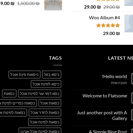
המחיר
49.00
 ₪.
29.00 ₪.
₪
1,500.00
₪
דורג
4.75
המחיר
המחיר
29.00
₪
29.00
₪
המקורי
מתוך 5
המקורי
הנוכחי
היה:
Woo Album #4
היה:
הוא:
,500.00 ₪.
29.00 ₪.
29.00 ₪.
דורג
5.00
29.00
₪
מתוך 5
TAGS
LATEST N
כיסא בזול
כיסאות פינת אוכל
Hello world!
על
תגובה אחת
כיסא לפינת אוכל
Hello
world!
כסא דמוי עור לפינת אוכל
כסאות
Welcome to Flatsome
אין
כסאות אוכל
כסאות כפריים לפינת א
תגובות
על
Just another post with A
כסאות לחדר אוכל
כסאות לפינות או
Welcome
to
Gallery
Flatsome
כסאות לפינת אוכל
אין
תגובות
A Simple Blog Post
כסאות לפינת אוכל אורבן
על