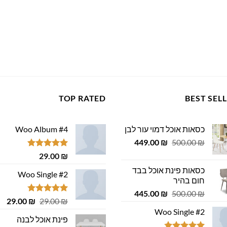
TOP RATED
BEST SEL
כסאות אוכל דמוי עור לבן
Woo Album #4
המחיר
המחיר
449.00
₪
500.00
₪
המקורי
הנוכחי
דורג
5.00
29.00
₪
היה:
הוא:
מתוך 5
כסאות פינת אוכל בבד
449.00 ₪.
500.00 ₪.
Woo Single #2
חום בהיר
המחיר
המחיר
445.00
₪
500.00
₪
דורג
4.75
המחיר
המ
29.00
₪
29.00
₪
המקורי
הנוכחי
מתוך 5
המקורי
הנ
Woo Single #2
היה:
הוא:
פינת אוכל לבנה
היה:
הוא
445.00 ₪.
500.00 ₪.