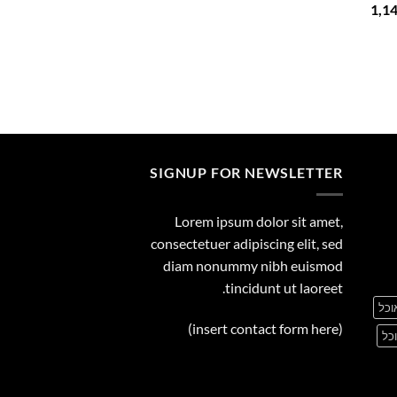
המחיר
1,1
29.00
הנוכחי
הוא:
1,149.00 ₪.
1
SIGNUP FOR NEWSLETTER
Lorem ipsum dolor sit amet,
consectetuer adipiscing elit, sed
diam nonummy nibh euismod
tincidunt ut laoreet.
וכל
(insert contact form here)
כל