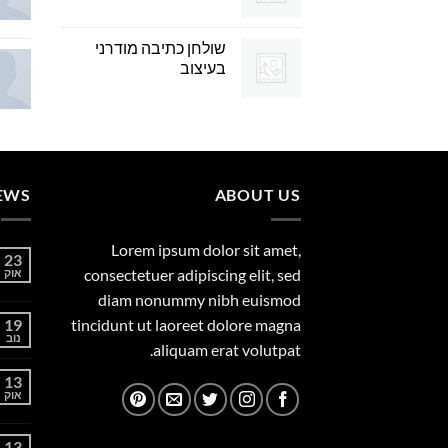
שולחן כתיבה מודרני
בעיצוב
EWS
ABOUT US
Lorem ipsum dolor sit amet,
23
consectetuer adipiscing elit, sed
אוק
diam nonummy nibh euismod
19
tincidunt ut laoreet dolore magna
נוב
aliquam erat volutpat.
13
אוק
13