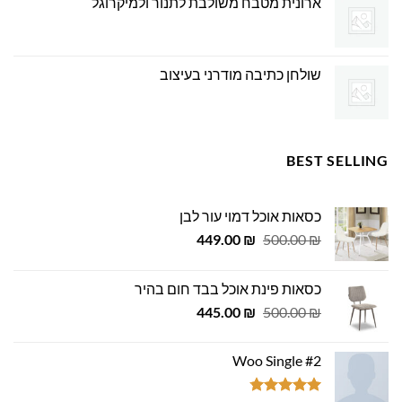
ארונית מטבח משולבת לתנור ולמיקרוגל
שולחן כתיבה מודרני בעיצוב
BEST SELLING
כסאות אוכל דמוי עור לבן
המחיר
המחיר
449.00
₪
500.00
₪
המקורי
הנוכחי
היה:
הוא:
כסאות פינת אוכל בבד חום בהיר
449.00 ₪.
500.00 ₪.
המחיר
המחיר
445.00
₪
500.00
₪
המקורי
הנוכחי
היה:
הוא:
Woo Single #2
445.00 ₪.
500.00 ₪.