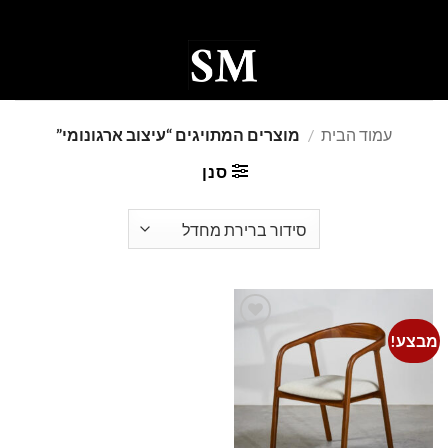
Ski
t
conten
0
עמוד הבית
/
מוצרים המתויגים “עיצוב ארגונומי”
סנן
מבצע!
Add to
wishlist