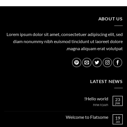
היה:
הוא:
1,149.00 ₪.
1,500.00 ₪.
ABOUT US
Lorem ipsum dolor sit amet, consectetuer adipiscing elit, sed
diam nonummy nibh euismod tincidunt ut laoreet dolore
magna aliquam erat volutpat.
LATEST NEWS
Hello world!
23
אוק
על
תגובה אחת
Hello
world!
Welcome to Flatsome
19
נוב
אין
תגובות