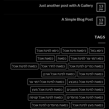
על
Just another post with A Gallery
13
Welcome
to
אוק
אין
Flatsome
תגובות
על
A Simple Blog Post
13
Just
another
אוק
אין
post
תגובות
with
על
A
A
Gallery
TAGS
Simple
Blog
Post
כיסא בזול
כיסאות פינת אוכל
כיסא לפינת אוכל
כסא דמוי עור לפינת אוכל
כסאות
כסאות אוכל
כסאות כפריים לפינת אוכל
כסאות לחדר אוכל
כסאות לפינות אוכל
כסאות לפינת אוכל
כסאות לפינת אוכל אורבן
כסאות לפינת אוכל במבצע
כסאות לפינת אוכל דמוי עור
כסאות לפינת אוכל מעוצבים
כסאות לפינת אוכל מעץ
כסאות לפינת אוכל מרופדים
כסאות לפינת אוכל קטיפה
כסאות מעץ לפינת אוכל
כסאות מרופדים לפינת אוכל