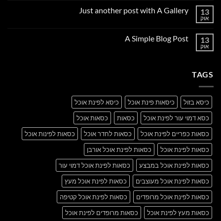
על
Just another post with A Gallery
13
Welcome
to
אוק
אין
Flatsome
תגובות
על
A Simple Blog Post
13
Just
another
אוק
אין
post
תגובות
with
על
A
A
Gallery
TAGS
Simple
Blog
Post
כיסא בזול
כיסאות פינת אוכל
כיסא לפינת אוכל
כסא דמוי עור לפינת אוכל
כסאות
כסאות אוכל
כסאות כפריים לפינת אוכל
כסאות לחדר אוכל
כסאות לפינות אוכל
כסאות לפינת אוכל
כסאות לפינת אוכל אורבן
כסאות לפינת אוכל במבצע
כסאות לפינת אוכל דמוי עור
כסאות לפינת אוכל מעוצבים
כסאות לפינת אוכל מעץ
כסאות לפינת אוכל מרופדים
כסאות לפינת אוכל קטיפה
כסאות מעץ לפינת אוכל
כסאות מרופדים לפינת אוכל