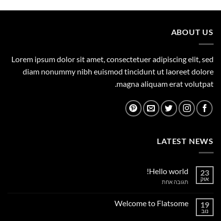
היה:
הוא:
359.00 ₪.
450.00 ₪.
ABOUT US
Lorem ipsum dolor sit amet, consectetuer adipiscing elit, sed
diam nonummy nibh euismod tincidunt ut laoreet dolore
magna aliquam erat volutpat.
LATEST NEWS
Hello world!
23
אוק
על
תגובה אחת
Hello
world!
Welcome to Flatsome
19
נוב
אין
תגובות