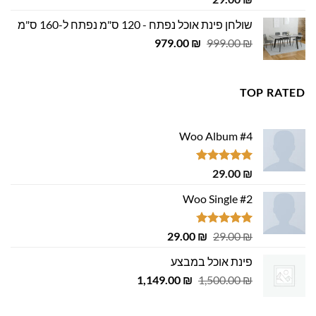
מתוך 5
שולחן פינת אוכל נפתח - 120 ס"מ נפתח ל-160 ס"מ
המחיר
המחיר
979.00
₪
999.00
₪
המקורי
הנוכחי
היה:
הוא:
979.00 ₪.
999.00 ₪.
TOP RATED
Woo Album #4
דורג
5.00
29.00
₪
מתוך 5
Woo Single #2
דורג
4.75
המחיר
המחיר
29.00
₪
29.00
₪
מתוך 5
המקורי
הנוכחי
פינת אוכל במבצע
היה:
הוא:
המחיר
המחיר
1,149.00
29.00 ₪.
29.00 ₪.
₪
1,500.00
₪
המקורי
הנוכחי
היה:
הוא: