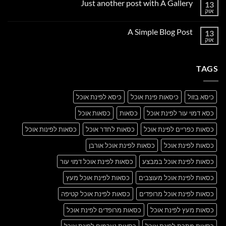
Just another post with A Gallery
13
Welcome
to
אוק
אין
Flatsome
תגובות
על
A Simple Blog Post
13
Just
another
אוק
אין
post
תגובות
with
על
A
A
Gallery
TAGS
Simple
Blog
Post
כיסא בזול
כיסאות פינת אוכל
כיסא לפינת אוכל
כסא דמוי עור לפינת אוכל
כסאות
כסאות אוכל
כסאות כפריים לפינת אוכל
כסאות לחדר אוכל
כסאות לפינות אוכל
כסאות לפינת אוכל
כסאות לפינת אוכל אורבן
כסאות לפינת אוכל במבצע
כסאות לפינת אוכל דמוי עור
כסאות לפינת אוכל מעוצבים
כסאות לפינת אוכל מעץ
כסאות לפינת אוכל מרופדים
כסאות לפינת אוכל קטיפה
כסאות מעץ לפינת אוכל
כסאות מרופדים לפינת אוכל
כסאות מתכת לפינת אוכל
כסאות נערמים לפינת אוכל