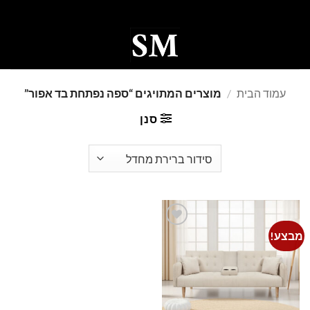
Ski
t
conten
0
עמוד הבית
/
מוצרים המתויגים “ספה נפתחת בד אפור”
סנן
מבצע!
Add to
wishlist