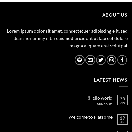
1,149.00 ₪.
1,500.00 ₪.
ABOUT US
Lorem ipsum dolor sit amet, consectetuer adipiscing elit, sed
diam nonummy nibh euismod tincidunt ut laoreet dolore
magna aliquam erat volutpat.
LATEST NEWS
Hello world!
23
אוק
על
תגובה אחת
Hello
world!
Welcome to Flatsome
19
נוב
אין
תגובות
על