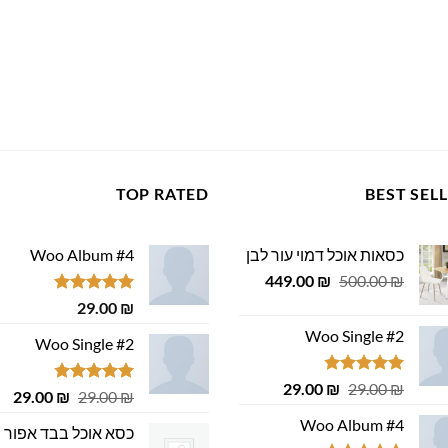
TOP RATED
BEST SEL
כסאות אוכל דמוי עור לבן
Woo Album #4
המחיר
המחיר
449.00
₪
500.00
₪
המקורי
הנוכחי
דורג
5.00
29.00
₪
היה:
הוא:
מתוך 5
Woo Single #2
449.00 ₪.
500.00 ₪.
Woo Single #2
דורג
4.75
המחיר
המחיר
29.00
₪
29.00
₪
דורג
4.75
המחיר
המ
29.00
₪
29.00
₪
מתוך 5
המקורי
הנוכחי
מתוך 5
המקורי
הנ
Woo Album #4
היה:
הוא:
כסא אוכל בבד אפור
היה:
הוא