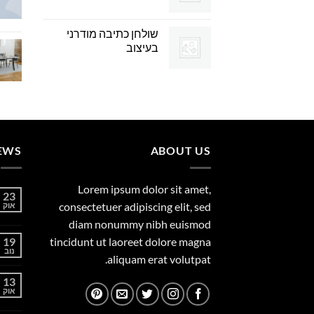
שולחן כתיבה מודרני
בעיצוב
EWS
ABOUT US
Lorem ipsum dolor sit amet,
23
consectetuer adipiscing elit, sed
אוק
diam nonummy nibh euismod
19
tincidunt ut laoreet dolore magna
נוב
aliquam erat volutpat.
13
אוק