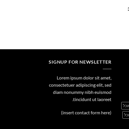
29.00
המחיר
הנוכחי
הוא:
375.00 ₪.
SIGNUP FOR NEWSLETTER
Lorem ipsum dolor sit amet,
consectetuer adipiscing elit, sed
diam nonummy nibh euismod
tincidunt ut laoreet.
וכל
(insert contact form here)
כל