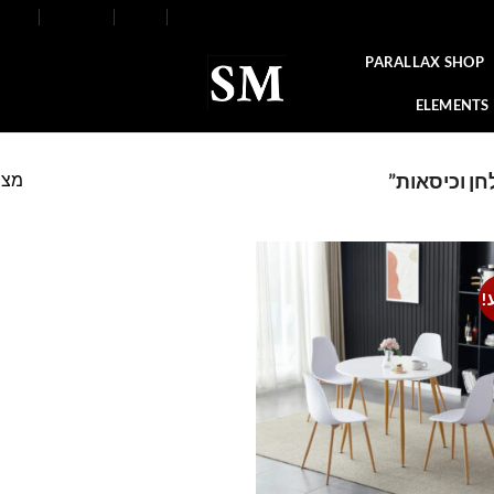
FAQ
Contact
Blog
Our Stores
About
PARALLAX SHOP
ELEMENTS
מצי
ן וכיסאות”
!
Add to
wishlist