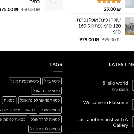
29.00 ₪.
29.00 ₪.
בהיר
 ₪.
29.00 ₪.
דורג
5.00
₪
29.00
המחיר
375.00
₪
450.00
₪
מתוך 5
המקורי
שולחן פינת אוכל נפתח -
היה:
120 ס"מ נפתח ל-160
450.00 ₪.
ס"מ
המחיר
המחיר
979.00
₪
999.00
₪
המקורי
הנוכחי
היה:
הוא:
979.00 ₪.
999.00 ₪.
TAGS
LATEST N
כיסא בזול
כיסאות פינת אוכל
Hello world!
על
תגובה אחת
כיסא לפינת אוכל
Hello
world!
כסא דמוי עור לפינת אוכל
כסאות
Welcome to Flatsome
אין
כסאות אוכל
כסאות כפריים לפינת א
תגובות
על
Just another post with A
כסאות לחדר אוכל
כסאות לפינות או
Welcome
to
Gallery
Flatsome
כסאות לפינת אוכל
אין