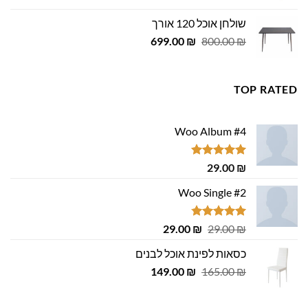
היה:
הוא:
שולחן אוכל 120 אורך
455.00 ₪.
500.00 ₪.
המחיר
המחיר
699.00
₪
800.00
₪
המקורי
הנוכחי
היה:
הוא:
699.00 ₪.
800.00 ₪.
TOP RATED
Woo Album #4
דורג
5.00
29.00
₪
מתוך 5
Woo Single #2
דורג
4.75
המחיר
המחיר
29.00
₪
29.00
₪
מתוך 5
המקורי
הנוכחי
כסאות לפינת אוכל לבנים
היה:
הוא:
המחיר
המחיר
29.00 ₪.
149.00
29.00 ₪.
₪
165.00
₪
המקורי
הנוכחי
היה:
הוא: