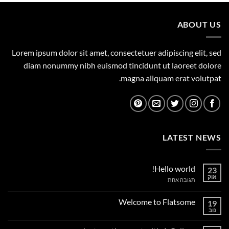
149.00 ₪.
165.00 ₪.
ABOUT US
Lorem ipsum dolor sit amet, consectetuer adipiscing elit, sed
diam nonummy nibh euismod tincidunt ut laoreet dolore
magna aliquam erat volutpat.
LATEST NEWS
Hello world!
23
אוק
על
תגובה אחת
Hello
world!
Welcome to Flatsome
19
נוב
אין
תגובות
על