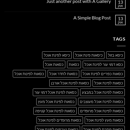
Just another post with A Gallery
13
Welcome
to
אוק
אין
Flatsome
תגובות
על
A Simple Blog Post
13
Just
another
אוק
אין
post
תגובות
with
על
A
A
Gallery
TAGS
Simple
Blog
Post
כיסא בזול
כיסאות פינת אוכל
כיסא לפינת אוכל
כסא דמוי עור לפינת אוכל
כסאות
כסאות אוכל
כסאות כפריים לפינת אוכל
כסאות לחדר אוכל
כסאות לפינות אוכל
כסאות לפינת אוכל
כסאות לפינת אוכל אורבן
כסאות לפינת אוכל במבצע
כסאות לפינת אוכל דמוי עור
כסאות לפינת אוכל מעוצבים
כסאות לפינת אוכל מעץ
כסאות לפינת אוכל מרופדים
כסאות לפינת אוכל קטיפה
כסאות מעץ לפינת אוכל
כסאות מרופדים לפינת אוכל
כסאות מתכת לפינת אוכל
כסאות נערמים לפינת אוכל