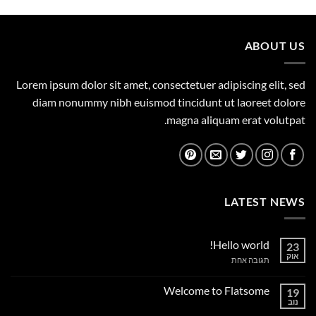
היה:
הוא:
359.00 ₪.
450.00 ₪.
ABOUT US
Lorem ipsum dolor sit amet, consectetuer adipiscing elit, sed
diam nonummy nibh euismod tincidunt ut laoreet dolore
magna aliquam erat volutpat.
LATEST NEWS
Hello world!
23
אוק
על
תגובה אחת
Hello
world!
Welcome to Flatsome
19
נוב
אין
תגובות