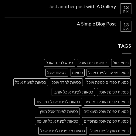
על
Just another post with A Gallery
13
Welcome
to
אוק
אין
Flatsome
תגובות
על
A Simple Blog Post
13
Just
another
אוק
אין
post
תגובות
with
על
A
A
Gallery
TAGS
Simple
Blog
Post
כיסא בזול
כיסאות פינת אוכל
כיסא לפינת אוכל
כסא דמוי עור לפינת אוכל
כסאות
כסאות אוכל
כסאות כפריים לפינת אוכל
כסאות לחדר אוכל
כסאות לפינות אוכל
כסאות לפינת אוכל
כסאות לפינת אוכל אורבן
כסאות לפינת אוכל במבצע
כסאות לפינת אוכל דמוי עור
כסאות לפינת אוכל מעוצבים
כסאות לפינת אוכל מעץ
כסאות לפינת אוכל מרופדים
כסאות לפינת אוכל קטיפה
כסאות מעץ לפינת אוכל
כסאות מרופדים לפינת אוכל