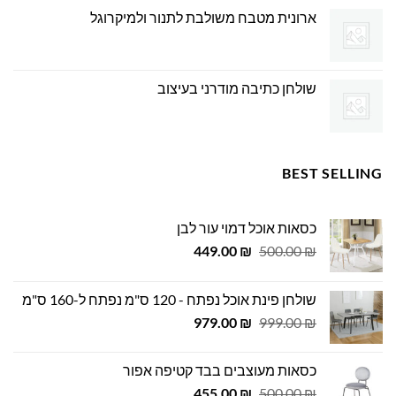
ארונית מטבח משולבת לתנור ולמיקרוגל
שולחן כתיבה מודרני בעיצוב
BEST SELLING
כסאות אוכל דמוי עור לבן
המחיר
המחיר
449.00
₪
500.00
₪
המקורי
הנוכחי
היה:
הוא:
שולחן פינת אוכל נפתח - 120 ס"מ נפתח ל-160 ס"מ
449.00 ₪.
500.00 ₪.
המחיר
המחיר
979.00
₪
999.00
₪
המקורי
הנוכחי
היה:
הוא:
כסאות מעוצבים בבד קטיפה אפור
979.00 ₪.
999.00 ₪.
המחיר
המחיר
455.00
₪
500.00
₪