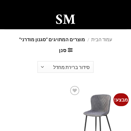
Ski
t
conten
0
עמוד הבית
/
מוצרים המתויגים “סגנון מודרני”
סנן
מבצע!
Add to
wishlist