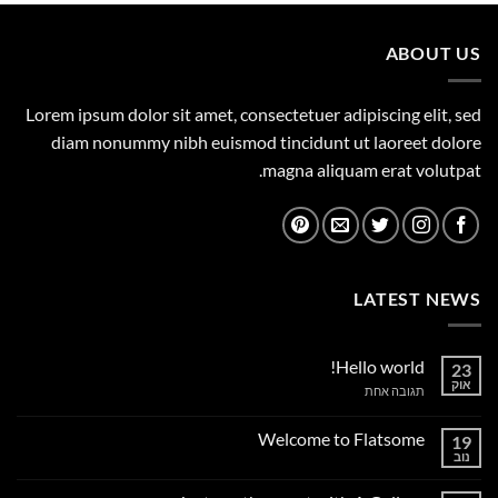
359.00 ₪.
450.00 ₪.
ABOUT US
Lorem ipsum dolor sit amet, consectetuer adipiscing elit, sed
diam nonummy nibh euismod tincidunt ut laoreet dolore
magna aliquam erat volutpat.
LATEST NEWS
Hello world!
23
אוק
על
תגובה אחת
Hello
world!
Welcome to Flatsome
19
נוב
אין
תגובות
על