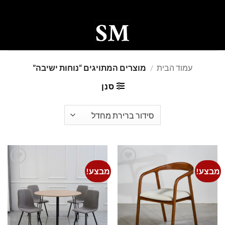
Ski
t
conten
0
עמוד הבית
/
מוצרים המתויגים “נוחות ישיבה”
סנן
מבצע!
מבצע!
Add to
Add to
wishlist
wishlist