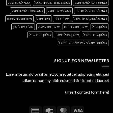
כסאות ראטן לפינת אוכל
כסאות שחורים לפינת אוכל
כסא לפינת אוכל
כסא לפינת אוכל מרופד
כסא לשולחן אוכל
כסא מעוצב לפינת אוכל
כסא פלסטיק לפינת אוכל
עיצוב פנים
פינת אוכל
פינת אוכל מעוצבת
שולחן אוכל
שולחן אוכל נפתח
שולחן אוכל עגול
שולחן אוכל קטן
שולחן לפינת אוכל
שולחן עגול נפתח
שולחן פינת אוכל
שולחנות אוכל מעוצבים' כסאות אוכל
SIGNUP FOR NEWSLETTER
Lorem ipsum dolor sit amet, consectetuer adipiscing elit, sed
diam nonummy nibh euismod tincidunt ut laoreet.
(insert contact form here)
Credit
Credit
MasterCard
Visa