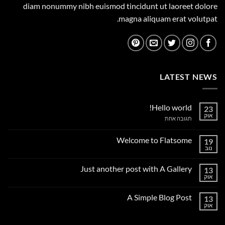
diam nonummy nibh euismod tincidunt ut laoreet dolore
magna aliquam erat volutpat.
LATEST NEWS
Hello world!
23
אוק
על
תגובה אחת
Hello
world!
Welcome to Flatsome
19
נוב
אין
תגובות
על
Just another post with A Gallery
13
Welcome
to
אוק
אין
Flatsome
תגובות
על
A Simple Blog Post
13
Just
another
אוק
אין
post
תגובות
with
על
A