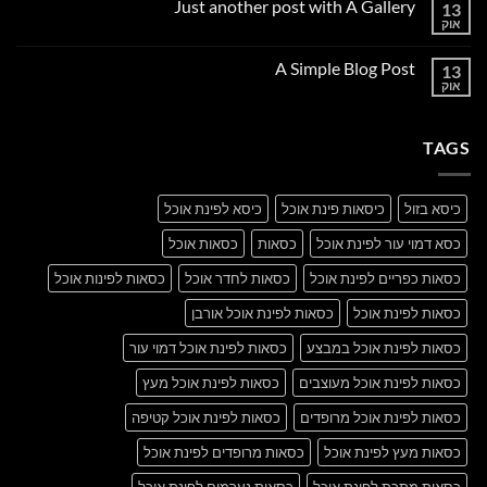
Just another post with A Gallery
13
Welcome
to
אוק
אין
Flatsome
תגובות
על
A Simple Blog Post
13
Just
another
אוק
אין
post
תגובות
with
על
A
A
Gallery
TAGS
Simple
Blog
Post
כיסא בזול
כיסאות פינת אוכל
כיסא לפינת אוכל
כסא דמוי עור לפינת אוכל
כסאות
כסאות אוכל
כסאות כפריים לפינת אוכל
כסאות לחדר אוכל
כסאות לפינות אוכל
כסאות לפינת אוכל
כסאות לפינת אוכל אורבן
כסאות לפינת אוכל במבצע
כסאות לפינת אוכל דמוי עור
כסאות לפינת אוכל מעוצבים
כסאות לפינת אוכל מעץ
כסאות לפינת אוכל מרופדים
כסאות לפינת אוכל קטיפה
כסאות מעץ לפינת אוכל
כסאות מרופדים לפינת אוכל
כסאות מתכת לפינת אוכל
כסאות נערמים לפינת אוכל