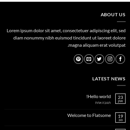
850.00 ₪.
1,050.00 ₪.
ABOUT US
Lorem ipsum dolor sit amet, consectetuer adipiscing elit, sed
diam nonummy nibh euismod tincidunt ut laoreet dolore
magna aliquam erat volutpat.
LATEST NEWS
Hello world!
23
אוק
על
תגובה אחת
Hello
world!
Welcome to Flatsome
19
נוב
אין
תגובות
על