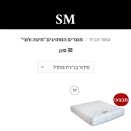
Ski
t
conten
0
עמוד הבית
/
מוצרים המתויגים “מיטה וחצי”
סנן
מבצע!
Add to
wishlist