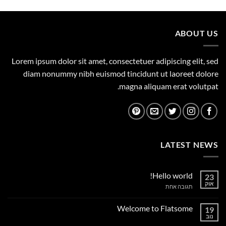
היה:
הוא:
1,149.00 ₪.
1,500.00 ₪.
ABOUT US
Lorem ipsum dolor sit amet, consectetuer adipiscing elit, sed
diam nonummy nibh euismod tincidunt ut laoreet dolore
magna aliquam erat volutpat.
LATEST NEWS
Hello world!
23
אוק
על
תגובה אחת
Hello
world!
Welcome to Flatsome
19
נוב
אין
תגובות