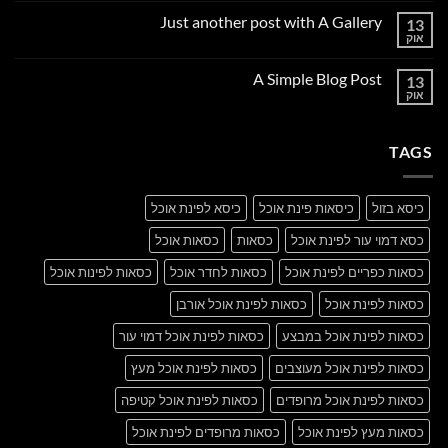
על
Just another post with A Gallery
13
Welcome
to
אוק
אין
Flatsome
תגובות
על
A Simple Blog Post
13
Just
another
אוק
אין
post
תגובות
with
על
A
A
Gallery
TAGS
Simple
Blog
Post
כיסא בזול
כיסאות פינת אוכל
כיסא לפינת אוכל
כסא דמוי עור לפינת אוכל
כסאות
כסאות אוכל
כסאות כפריים לפינת אוכל
כסאות לחדר אוכל
כסאות לפינות אוכל
כסאות לפינת אוכל
כסאות לפינת אוכל אורבן
כסאות לפינת אוכל במבצע
כסאות לפינת אוכל דמוי עור
כסאות לפינת אוכל מעוצבים
כסאות לפינת אוכל מעץ
כסאות לפינת אוכל מרופדים
כסאות לפינת אוכל קטיפה
כסאות מעץ לפינת אוכל
כסאות מרופדים לפינת אוכל