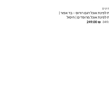
יטים
לפינת אוכל דגם רודוס – בד אפור |
 לפינת אוכל מרופדים | חיסול
המחיר
המחיר
249.00
₪
349
המקורי
הנוכחי
היה:
הוא:
249.00 ₪.
349.00 ₪.