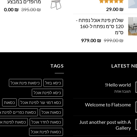
29.00 ₪.
29.00 ₪.
מרופדים במבצע
 ₪.
29.00 ₪.
דורג
5.00
₪
29.00
המחיר
המ
0.00
₪
395.00
₪
מתוך 5
המקורי
הנ
שולחן פינת אוכל נפתח -
היה:
הוא
120 ס"מ נפתח ל-160
0 ₪.
395.00 ₪.
ס"מ
המחיר
המחיר
979.00
₪
999.00
₪
המקורי
הנוכחי
היה:
הוא:
979.00 ₪.
999.00 ₪.
TAGS
LATEST N
כיסא בזול
כיסאות פינת אוכל
Hello world!
על
תגובה אחת
כיסא לפינת אוכל
Hello
world!
כסא דמוי עור לפינת אוכל
כסאות
Welcome to Flatsome
אין
כסאות אוכל
כסאות כפריים לפינת א
תגובות
על
Just another post with A
כסאות לחדר אוכל
כסאות לפינות או
Welcome
to
Gallery
Flatsome
כסאות לפינת אוכל
אין