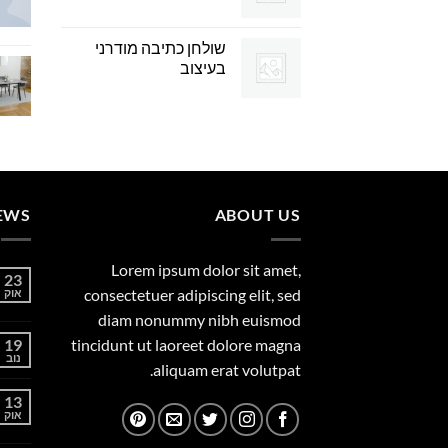
שולחן כתיבה מודרני
בעיצוב
EWS
ABOUT US
Lorem ipsum dolor sit amet,
23
consectetuer adipiscing elit, sed
אוק
diam nonummy nibh euismod
19
tincidunt ut laoreet dolore magna
נוב
aliquam erat volutpat.
13
אוק