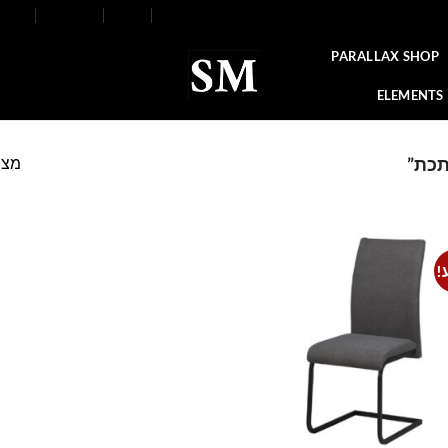
FAQ
Contact
Blog
Our Stores
About
PARALLAX SHOP
ELEMENTS
מצי
תכת”
!
Add to
wishlist