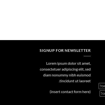
29.00
חיר
וכחי
:
0.0
SIGNUP FOR NEWSLETTER
Lorem ipsum dolor sit amet,
consectetuer adipiscing elit, sed
diam nonummy nibh euismod
tincidunt ut laoreet.
וכל
(insert contact form here)
כל