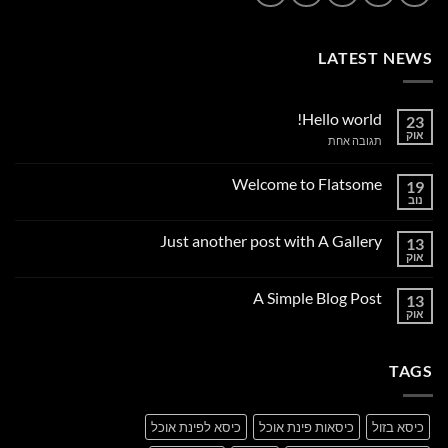
LATEST NEWS
Hello world!
23
אוק
על
תגובה אחת
Hello
world!
Welcome to Flatsome
19
נוב
אין
תגובות
על
Just another post with A Gallery
13
Welcome
to
אוק
אין
Flatsome
תגובות
על
A Simple Blog Post
13
Just
another
אוק
אין
post
תגובות
with
על
A
A
Gallery
TAGS
Simple
Blog
Post
כיסא בזול
כיסאות פינת אוכל
כיסא לפינת אוכל