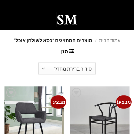
Ski
t
conten
0
עמוד הבית
/
מוצרים המתויגים “כסא לשולחן אוכל”
סנן
מבצע!
מבצע!
Add to
Add to
wishlist
wishlist