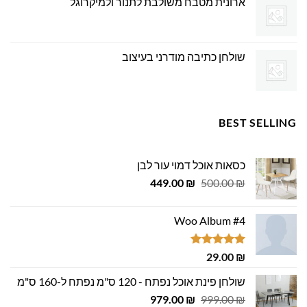
ארונית מטבח משולבת לתנור ולמיקרוגל
שולחן כתיבה מודרני בעיצוב
BEST SELLING
כסאות אוכל דמוי עור לבן
המחיר
המחיר
449.00
₪
500.00
₪
המקורי
הנוכחי
היה:
הוא:
Woo Album #4
449.00 ₪.
500.00 ₪.
דורג
5.00
29.00
₪
מתוך 5
שולחן פינת אוכל נפתח - 120 ס"מ נפתח ל-160 ס"מ
המחיר
המחיר
979.00
₪
999.00
₪