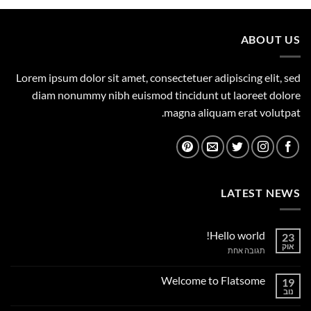
449.00 ₪.
500.00 ₪.
ABOUT US
Lorem ipsum dolor sit amet, consectetuer adipiscing elit, sed
diam nonummy nibh euismod tincidunt ut laoreet dolore
magna aliquam erat volutpat.
LATEST NEWS
Hello world!
23
אוק
על
תגובה אחת
Hello
world!
Welcome to Flatsome
19
נוב
אין
תגובות