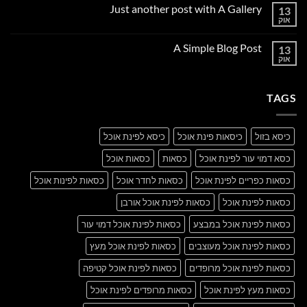
על
Just another post with A Gallery
13
Welcome
to
אוק
אין
Flatsome
תגובות
על
A Simple Blog Post
13
Just
another
אוק
אין
post
תגובות
with
על
A
A
Gallery
TAGS
Simple
Blog
Post
כיסא בזול
כיסאות פינת אוכל
כיסא לפינת אוכל
כסא דמוי עור לפינת אוכל
כסאות
כסאות אוכל
כסאות כפריים לפינת אוכל
כסאות לחדר אוכל
כסאות לפינות אוכל
כסאות לפינת אוכל
כסאות לפינת אוכל אורבן
כסאות לפינת אוכל במבצע
כסאות לפינת אוכל דמוי עור
כסאות לפינת אוכל מעוצבים
כסאות לפינת אוכל מעץ
כסאות לפינת אוכל מרופדים
כסאות לפינת אוכל קטיפה
כסאות מעץ לפינת אוכל
כסאות מרופדים לפינת אוכל