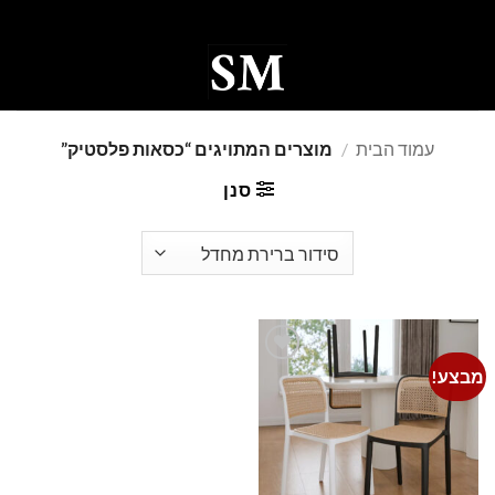
Ski
t
conten
0
עמוד הבית
/
מוצרים המתויגים “כסאות פלסטיק”
סנן
מבצע!
Add to
wishlist