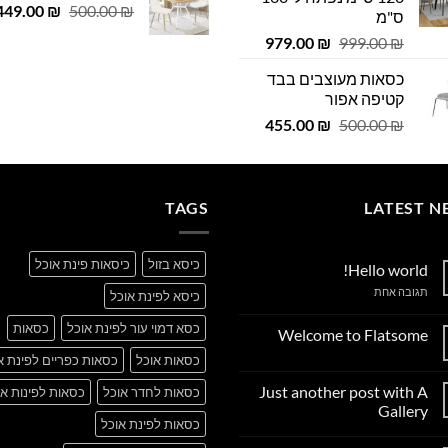
המחיר
 ₪.
449.00
29.00 ₪.
₪
500.00
₪
ס"מ
המקורי
המחיר
המחיר
979.00
₪
999.00
₪
היה:
המקורי
הנוכחי
500.00 ₪.
כסאות מעוצבים בבד
היה:
הוא:
קטיפה אפור
979.00 ₪.
999.00 ₪.
המחיר
המחיר
455.00
₪
500.00
₪
המקורי
הנוכחי
היה:
הוא:
455.00 ₪.
500.00 ₪.
TAGS
LATEST N
כיסא בזול
כיסאות פינת אוכל
Hello world!
על
תגובה אחת
כיסא לפינת אוכל
Hello
world!
כסא דמוי עור לפינת אוכל
כסאות
Welcome to Flatsome
אין
כסאות אוכל
כסאות כפריים לפינת א
תגובות
על
Just another post with A
כסאות לחדר אוכל
כסאות לפינות או
Welcome
to
Gallery
Flatsome
כסאות לפינת אוכל
אין
תגובות