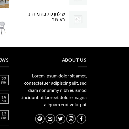
שולחן כתיבה מודרני
בעיצוב
EWS
ABOUT US
Lorem ipsum dolor sit amet,
23
consectetuer adipiscing elit, sed
אוק
diam nonummy nibh euismod
19
tincidunt ut laoreet dolore magna
נוב
aliquam erat volutpat.
13
אוק