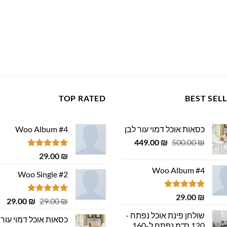
TOP RATED
BEST SEL
כסאות אוכל דמוי עור לבן
Woo Album #4
המחיר
המחיר
449.00
₪
500.00
₪
המקורי
הנוכחי
דורג
5.00
29.00
₪
היה:
הוא:
מתוך 5
Woo Album #4
449.00 ₪.
500.00 ₪.
Woo Single #2
דורג
5.00
29.00
₪
דורג
4.75
המחיר
המ
29.00
₪
29.00
₪
מתוך 5
מתוך 5
המקורי
הנ
שולחן פינת אוכל נפתח -
כסאות אוכל דמוי עור 
היה:
הוא
120 ס"מ נפתח ל-160