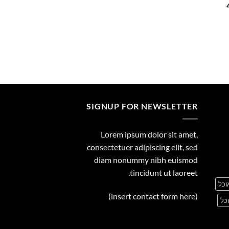
המחיר
29.00
הנוכחי
הוא:
449.00 ₪.
SIGNUP FOR NEWSLETTER
Lorem ipsum dolor sit amet,
consectetuer adipiscing elit, sed
diam nonummy nibh euismod
tincidunt ut laoreet.
וכל
(insert contact form here)
כל