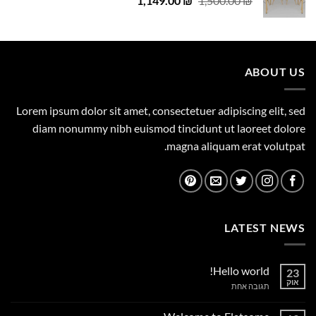
1,149.00
29.00 ₪.
29.00 ₪.
₪
1,500.00
₪
המקורי
הנוכחי
היה:
הוא:
1,149.00 ₪.
1,500.00 ₪.
ABOUT US
Lorem ipsum dolor sit amet, consectetuer adipiscing elit, sed
diam nonummy nibh euismod tincidunt ut laoreet dolore
magna aliquam erat volutpat.
LATEST NEWS
Hello world!
23
אוק
על
תגובה אחת
Hello
world!