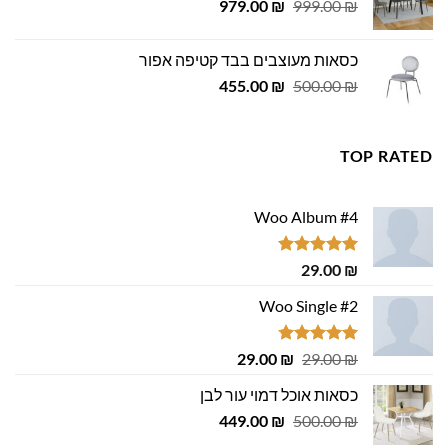
המחיר
המחיר
979.00
₪
999.00
₪
המקורי
הנוכחי
היה:
הוא:
כסאות מעוצבים בבד קטיפה אפור
979.00 ₪.
999.00 ₪.
המחיר
המחיר
455.00
₪
500.00
₪
המקורי
הנוכחי
היה:
הוא:
455.00 ₪.
500.00 ₪.
TOP RATED
Woo Album #4
דורג
5.00
29.00
₪
מתוך 5
Woo Single #2
דורג
4.75
המחיר
המחיר
29.00
₪
29.00
₪
מתוך 5
המקורי
הנוכחי
כסאות אוכל דמוי עור לבן
היה:
הוא:
המחיר
המחיר
29.00 ₪.
449.00
29.00 ₪.
₪
500.00
₪
המקורי
הנוכחי