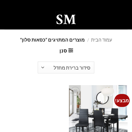
Ski
t
conten
0
עמוד הבית
/
מוצרים המתויגים “כסאות סלון”
סנן
מבצע!
Add to
wishlist