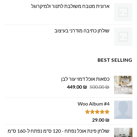
ארונית מטבח משולבת לתנור ולמיקרוגל
שולחן כתיבה מודרני בעיצוב
BEST SELLING
כסאות אוכל דמוי עור לבן
המחיר
המחיר
449.00
₪
500.00
₪
המקורי
הנוכחי
היה:
הוא:
Woo Album #4
449.00 ₪.
500.00 ₪.
דורג
5.00
29.00
₪
מתוך 5
שולחן פינת אוכל נפתח - 120 ס"מ נפתח ל-160 ס"מ