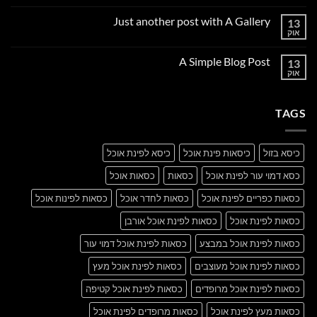
תגובות
על
Just another post with A Gallery
13
Welcome
to
אוק
אין
Flatsome
תגובות
על
A Simple Blog Post
13
Just
another
אוק
אין
post
תגובות
with
על
A
A
Gallery
TAGS
Simple
Blog
Post
כיסא בזול
כיסאות פינת אוכל
כיסא לפינת אוכל
כסא דמוי עור לפינת אוכל
כסאות
כסאות אוכל
כסאות כפריים לפינת אוכל
כסאות לחדר אוכל
כסאות לפינות אוכל
כסאות לפינת אוכל
כסאות לפינת אוכל אורבן
כסאות לפינת אוכל במבצע
כסאות לפינת אוכל דמוי עור
כסאות לפינת אוכל מעוצבים
כסאות לפינת אוכל מעץ
כסאות לפינת אוכל מרופדים
כסאות לפינת אוכל קטיפה
כסאות מעץ לפינת אוכל
כסאות מרופדים לפינת אוכל