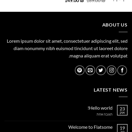
149.00
₪
189.00
₪
המקורי
הנוכחי
היה:
הוא:
149.00 ₪.
189.00 ₪.
ABOUT US
Lorem ipsum dolor sit amet, consectetuer adipiscing elit, sed
diam nonummy nibh euismod tincidunt ut laoreet dolore
magna aliquam erat volutpat.
LATEST NEWS
Hello world!
23
אוק
על
תגובה אחת
Hello
world!
Welcome to Flatsome
19
נוב