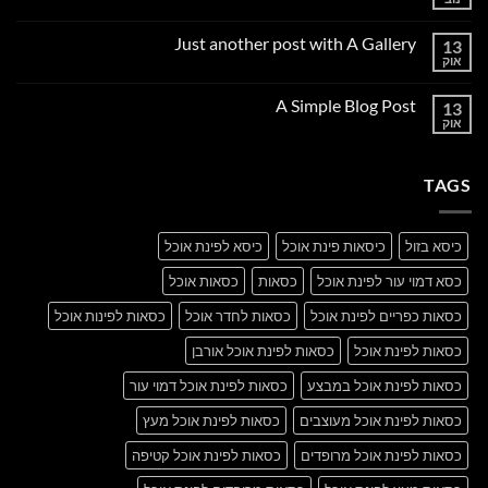
אין
תגובות
על
Just another post with A Gallery
13
Welcome
to
אוק
אין
Flatsome
תגובות
על
A Simple Blog Post
13
Just
another
אוק
אין
post
תגובות
with
על
A
A
Gallery
TAGS
Simple
Blog
Post
כיסא בזול
כיסאות פינת אוכל
כיסא לפינת אוכל
כסא דמוי עור לפינת אוכל
כסאות
כסאות אוכל
כסאות כפריים לפינת אוכל
כסאות לחדר אוכל
כסאות לפינות אוכל
כסאות לפינת אוכל
כסאות לפינת אוכל אורבן
כסאות לפינת אוכל במבצע
כסאות לפינת אוכל דמוי עור
כסאות לפינת אוכל מעוצבים
כסאות לפינת אוכל מעץ
כסאות לפינת אוכל מרופדים
כסאות לפינת אוכל קטיפה