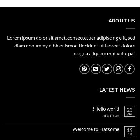
היה:
הוא:
1,149.00 ₪.
1,500.00 ₪.
ABOUT US
Lorem ipsum dolor sit amet, consectetuer adipiscing elit, sed
diam nonummy nibh euismod tincidunt ut laoreet dolore
magna aliquam erat volutpat.
LATEST NEWS
Hello world!
23
אוק
על
תגובה אחת
Hello
world!
Welcome to Flatsome
19
נוב
אין
תגובות