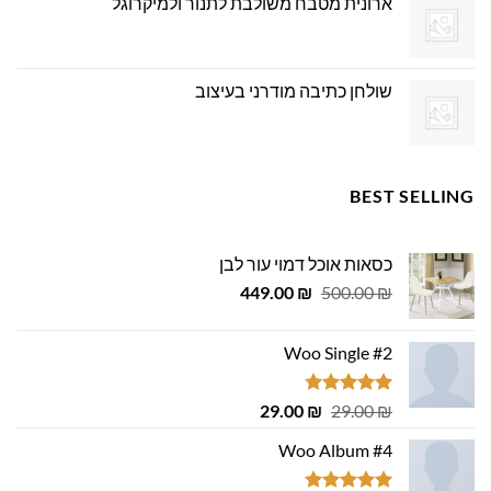
ארונית מטבח משולבת לתנור ולמיקרוגל
שולחן כתיבה מודרני בעיצוב
BEST SELLING
כסאות אוכל דמוי עור לבן
המחיר
המחיר
449.00
₪
500.00
₪
המקורי
הנוכחי
היה:
הוא:
Woo Single #2
449.00 ₪.
500.00 ₪.
דורג
4.75
המחיר
המחיר
29.00
₪
29.00
₪
מתוך 5
המקורי
הנוכחי
Woo Album #4
היה:
הוא:
29.00 ₪.
29.00 ₪.