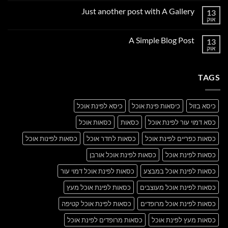
על
Just another post with A Gallery
13
Welcome
to
אוק
אין
Flatsome
תגובות
על
A Simple Blog Post
13
Just
another
אוק
אין
post
תגובות
with
על
A
A
Gallery
TAGS
Simple
Blog
Post
כיסא בזול
כיסאות פינת אוכל
כיסא לפינת אוכל
כסא דמוי עור לפינת אוכל
כסאות
כסאות אוכל
כסאות כפריים לפינת אוכל
כסאות לחדר אוכל
כסאות לפינות אוכל
כסאות לפינת אוכל
כסאות לפינת אוכל אורבן
כסאות לפינת אוכל במבצע
כסאות לפינת אוכל דמוי עור
כסאות לפינת אוכל מעוצבים
כסאות לפינת אוכל מעץ
כסאות לפינת אוכל מרופדים
כסאות לפינת אוכל קטיפה
כסאות מעץ לפינת אוכל
כסאות מרופדים לפינת אוכל