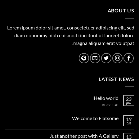
149.00 ₪.
189.00 ₪.
ABOUT US
Lorem ipsum dolor sit amet, consectetuer adipiscing elit, sed
diam nonummy nibh euismod tincidunt ut laoreet dolore
magna aliquam erat volutpat.
LATEST NEWS
Hello world!
23
אוק
על
תגובה אחת
Hello
world!
Welcome to Flatsome
19
נוב
אין
תגובות
על
Just another post with A Gallery
13
Welcome