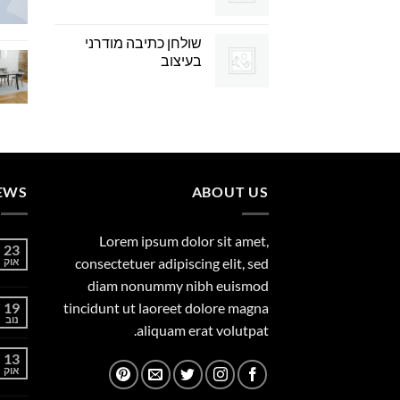
שולחן כתיבה מודרני
בעיצוב
EWS
ABOUT US
Lorem ipsum dolor sit amet,
23
consectetuer adipiscing elit, sed
אוק
diam nonummy nibh euismod
19
tincidunt ut laoreet dolore magna
נוב
aliquam erat volutpat.
13
אוק