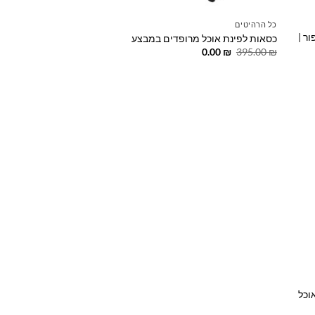
כל הרהיטים
ר |
כסאות לפינת אוכל מרופדים במבצע
המחיר
המחיר
0.00
₪
395.00
₪
המקורי
הנוכחי
היה:
הוא:
0.00 ₪.
395.00 ₪.
Add t
wishlis
וכל