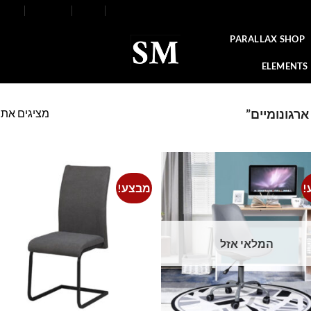
FAQ
Contact
Blog
Our Stores
About
PARALLAX SHOP
ELEMENTS
מציגים את כל ⁦5⁩ הת
רגונומיים”
!
מבצע!
o
Add to
t
wishlist
המלאי אזל