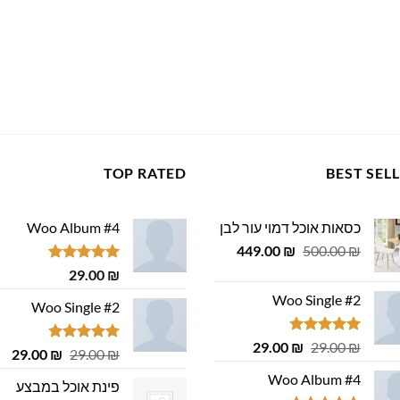
TOP RATED
BEST SEL
כסאות אוכל דמוי עור לבן
Woo Album #4
המחיר
המחיר
449.00
₪
500.00
₪
המקורי
הנוכחי
דורג
5.00
29.00
₪
היה:
הוא:
מתוך 5
Woo Single #2
449.00 ₪.
500.00 ₪.
Woo Single #2
דורג
4.75
המחיר
המחיר
29.00
₪
29.00
₪
דורג
4.75
המחיר
המ
29.00
₪
29.00
₪
מתוך 5
המקורי
הנוכחי
מתוך 5
המקורי
הנ
Woo Album #4
היה:
הוא:
פינת אוכל במבצע
היה:
הוא