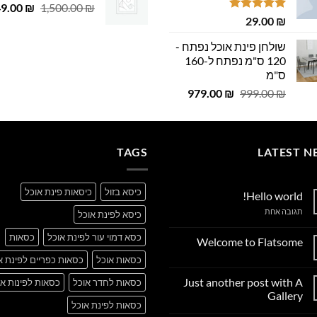
29.00 ₪.
29.00 ₪.
המחיר
49.00
 ₪.
29.00 ₪.
₪
1,500.00
₪
דורג
5.00
29.00
₪
המקורי
מתוך 5
היה:
שולחן פינת אוכל נפתח -
,500.00 ₪.
120 ס"מ נפתח ל-160
ס"מ
המחיר
המחיר
979.00
₪
999.00
₪
המקורי
הנוכחי
היה:
הוא:
979.00 ₪.
999.00 ₪.
TAGS
LATEST N
כיסא בזול
כיסאות פינת אוכל
Hello world!
על
תגובה אחת
כיסא לפינת אוכל
Hello
world!
כסא דמוי עור לפינת אוכל
כסאות
Welcome to Flatsome
אין
כסאות אוכל
כסאות כפריים לפינת א
תגובות
על
Just another post with A
כסאות לחדר אוכל
כסאות לפינות או
Welcome
to
Gallery
Flatsome
כסאות לפינת אוכל
אין