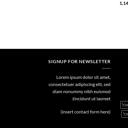
המחיר
1,1
29.00
הנוכחי
הוא:
1,149.00 ₪.
1
SIGNUP FOR NEWSLETTER
Lorem ipsum dolor sit amet,
consectetuer adipiscing elit, sed
diam nonummy nibh euismod
tincidunt ut laoreet.
וכל
(insert contact form here)
כל