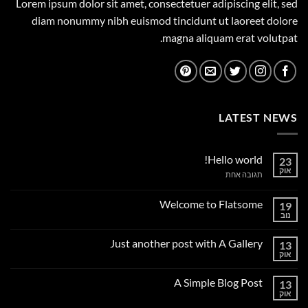
Lorem ipsum dolor sit amet, consectetuer adipiscing elit, sed
diam nonummy nibh euismod tincidunt ut laoreet dolore
magna aliquam erat volutpat.
LATEST NEWS
Hello world!
23
אוק
על
תגובה אחת
Hello
world!
Welcome to Flatsome
19
נוב
אין
תגובות
על
Just another post with A Gallery
13
Welcome
to
אוק
אין
Flatsome
תגובות
על
A Simple Blog Post
13
Just
another
אוק
אין
post
תגובות