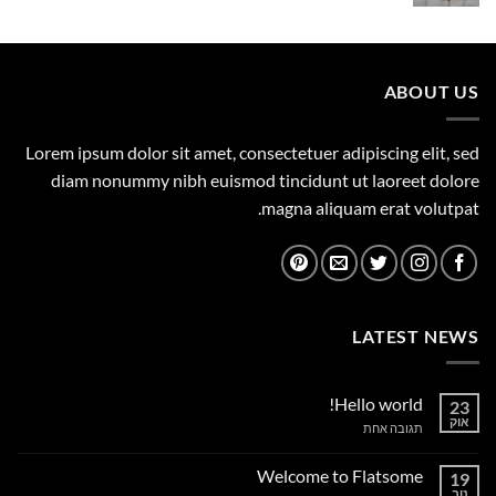
המקורי
הנוכחי
היה:
הוא:
850.00 ₪.
1,050.00 ₪.
ABOUT US
Lorem ipsum dolor sit amet, consectetuer adipiscing elit, sed
diam nonummy nibh euismod tincidunt ut laoreet dolore
magna aliquam erat volutpat.
LATEST NEWS
Hello world!
23
אוק
על
תגובה אחת
Hello
world!
Welcome to Flatsome
19
נוב