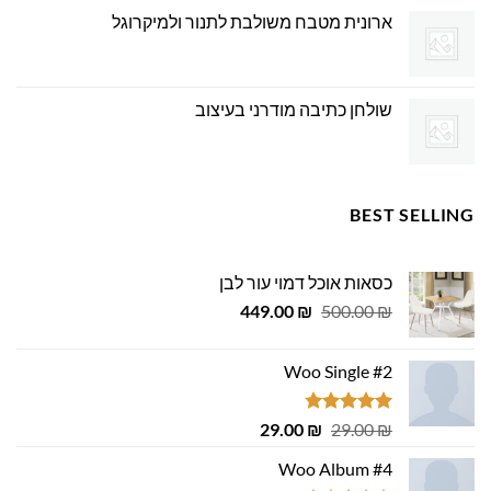
ארונית מטבח משולבת לתנור ולמיקרוגל
שולחן כתיבה מודרני בעיצוב
BEST SELLING
כסאות אוכל דמוי עור לבן
המחיר
המחיר
449.00
₪
500.00
₪
המקורי
הנוכחי
היה:
הוא:
Woo Single #2
449.00 ₪.
500.00 ₪.
דורג
4.75
המחיר
המחיר
29.00
₪
29.00
₪
מתוך 5
המקורי
הנוכחי
Woo Album #4
היה:
הוא: