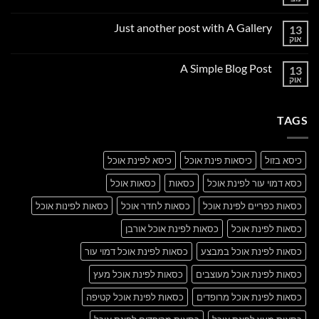
אין
תגובות
על
Just another post with A Gallery
13
Welcome
to
אוק
אין
Flatsome
תגובות
על
A Simple Blog Post
13
Just
another
אוק
אין
post
תגובות
with
על
A
A
Gallery
TAGS
Simple
Blog
Post
כיסא בזול
כיסאות פינת אוכל
כיסא לפינת אוכל
כסא דמוי עור לפינת אוכל
כסאות
כסאות אוכל
כסאות כפריים לפינת אוכל
כסאות לחדר אוכל
כסאות לפינות אוכל
כסאות לפינת אוכל
כסאות לפינת אוכל אורבן
כסאות לפינת אוכל במבצע
כסאות לפינת אוכל דמוי עור
כסאות לפינת אוכל מעוצבים
כסאות לפינת אוכל מעץ
כסאות לפינת אוכל מרופדים
כסאות לפינת אוכל קטיפה