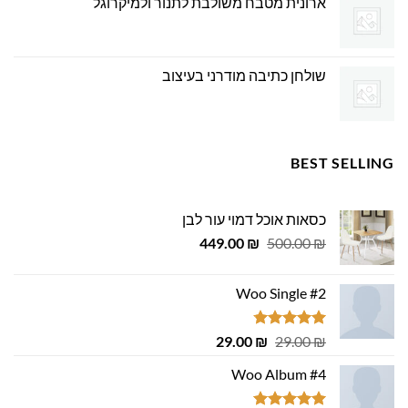
ארונית מטבח משולבת לתנור ולמיקרוגל
שולחן כתיבה מודרני בעיצוב
BEST SELLING
כסאות אוכל דמוי עור לבן
המחיר
המחיר
449.00
₪
500.00
₪
המקורי
הנוכחי
היה:
הוא:
Woo Single #2
449.00 ₪.
500.00 ₪.
דורג
4.75
המחיר
המחיר
29.00
₪
29.00
₪
מתוך 5
המקורי
הנוכחי
Woo Album #4
היה:
הוא:
29.00 ₪.
29.00 ₪.