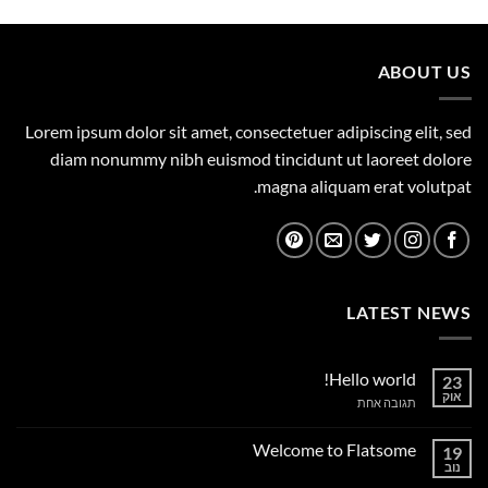
היה:
הוא:
0.00 ₪.
395.00 ₪.
ABOUT US
Lorem ipsum dolor sit amet, consectetuer adipiscing elit, sed
diam nonummy nibh euismod tincidunt ut laoreet dolore
magna aliquam erat volutpat.
LATEST NEWS
Hello world!
23
אוק
על
תגובה אחת
Hello
world!
Welcome to Flatsome
19
נוב
אין
תגובות