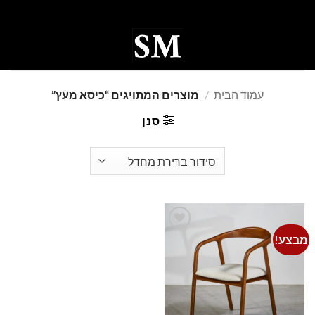
Ski
t
conten
0
עמוד הבית
/
מוצרים המתויגים “כיסא מעץ”
סנן
מבצע!
Add to
wishlist