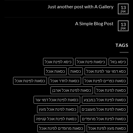
על
Just another post with A Gallery
13
Welcome
to
אוק
אין
Flatsome
תגובות
על
A Simple Blog Post
13
Just
another
אוק
אין
post
תגובות
with
על
A
A
Gallery
TAGS
Simple
Blog
Post
כיסא בזול
כיסאות פינת אוכל
כיסא לפינת אוכל
כסא דמוי עור לפינת אוכל
כסאות
כסאות אוכל
כסאות כפריים לפינת אוכל
כסאות לחדר אוכל
כסאות לפינות אוכל
כסאות לפינת אוכל
כסאות לפינת אוכל אורבן
כסאות לפינת אוכל במבצע
כסאות לפינת אוכל דמוי עור
כסאות לפינת אוכל מעוצבים
כסאות לפינת אוכל מעץ
כסאות לפינת אוכל מרופדים
כסאות לפינת אוכל קטיפה
כסאות מעץ לפינת אוכל
כסאות מרופדים לפינת אוכל