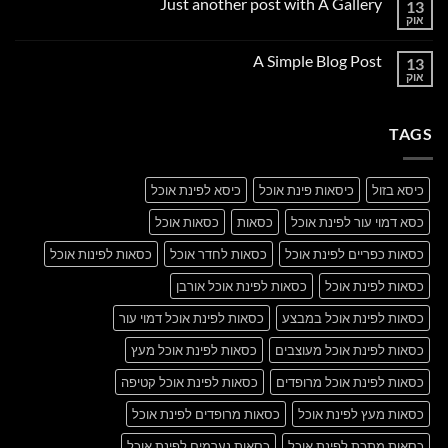
Just another post with A Gallery
13
Welcome
to
אוק
אין
Flatsome
תגובות
על
A Simple Blog Post
13
Just
another
אוק
אין
post
תגובות
with
על
A
A
Gallery
TAGS
Simple
Blog
Post
כיסא בזול
כיסאות פינת אוכל
כיסא לפינת אוכל
כסא דמוי עור לפינת אוכל
כסאות
כסאות אוכל
כסאות כפריים לפינת אוכל
כסאות לחדר אוכל
כסאות לפינות אוכל
כסאות לפינת אוכל
כסאות לפינת אוכל אורבן
כסאות לפינת אוכל במבצע
כסאות לפינת אוכל דמוי עור
כסאות לפינת אוכל מעוצבים
כסאות לפינת אוכל מעץ
כסאות לפינת אוכל מרופדים
כסאות לפינת אוכל קטיפה
כסאות מעץ לפינת אוכל
כסאות מרופדים לפינת אוכל
כסאות מתכת לפינת אוכל
כסאות נערמים לפינת אוכל