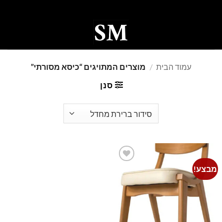
Ski
t
conten
0
עמוד הבית
/
מוצרים המתויגים “כיסא מסורתי”
סנן
מבצע!
Add to
wishlist