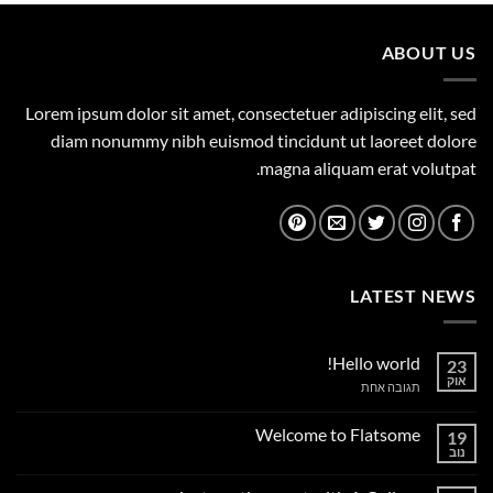
149.00 ₪.
165.00 ₪.
ABOUT US
Lorem ipsum dolor sit amet, consectetuer adipiscing elit, sed
diam nonummy nibh euismod tincidunt ut laoreet dolore
magna aliquam erat volutpat.
LATEST NEWS
Hello world!
23
אוק
על
תגובה אחת
Hello
world!
Welcome to Flatsome
19
נוב
אין
תגובות
על