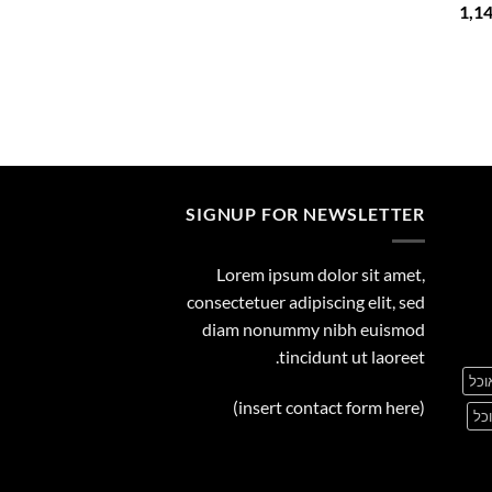
המחיר
1,1
29.00
הנוכחי
הוא:
1,149.00 ₪.
1
SIGNUP FOR NEWSLETTER
Lorem ipsum dolor sit amet,
consectetuer adipiscing elit, sed
diam nonummy nibh euismod
tincidunt ut laoreet.
וכל
(insert contact form here)
כל