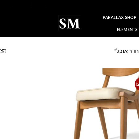
FAQ
Contact
Blog
Our Stores
About
PARALLAX SHOP
ELEMENTS
מצי
חדר אוכל”
!
Add to
wishlist