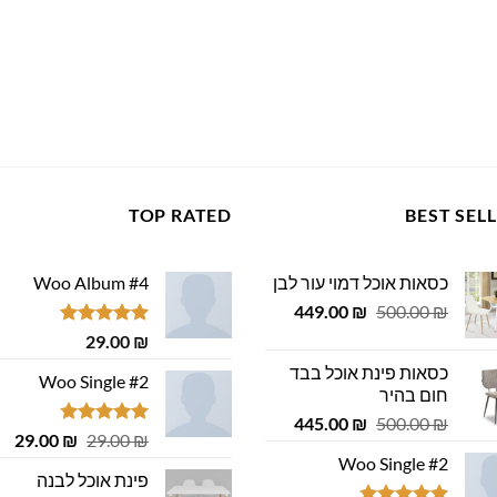
TOP RATED
BEST SEL
כסאות אוכל דמוי עור לבן
Woo Album #4
המחיר
המחיר
449.00
₪
500.00
₪
המקורי
הנוכחי
דורג
5.00
29.00
₪
היה:
הוא:
מתוך 5
כסאות פינת אוכל בבד
449.00 ₪.
500.00 ₪.
Woo Single #2
חום בהיר
המחיר
המחיר
445.00
₪
500.00
₪
דורג
4.75
המחיר
המ
29.00
₪
29.00
₪
המקורי
הנוכחי
מתוך 5
המקורי
הנ
Woo Single #2
היה:
הוא:
פינת אוכל לבנה
היה:
הוא
445.00 ₪.
500.00 ₪.