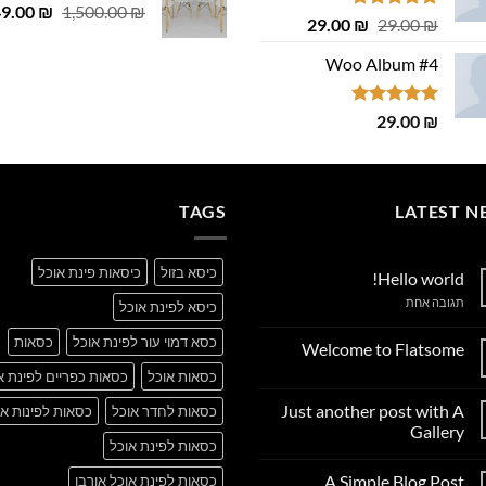
המחיר
49.00
 ₪.
29.00 ₪.
₪
1,500.00
₪
דורג
4.75
המחיר
המחיר
29.00
₪
29.00
₪
המקורי
מתוך 5
המקורי
הנוכחי
היה:
Woo Album #4
היה:
הוא:
,500.00 ₪.
29.00 ₪.
29.00 ₪.
דורג
5.00
29.00
₪
מתוך 5
TAGS
LATEST N
כיסא בזול
כיסאות פינת אוכל
Hello world!
על
תגובה אחת
כיסא לפינת אוכל
Hello
world!
כסא דמוי עור לפינת אוכל
כסאות
Welcome to Flatsome
אין
כסאות אוכל
כסאות כפריים לפינת א
תגובות
על
Just another post with A
כסאות לחדר אוכל
כסאות לפינות או
Welcome
to
Gallery
Flatsome
כסאות לפינת אוכל
אין
תגובות
A Simple Blog Post
כסאות לפינת אוכל אורבן
על