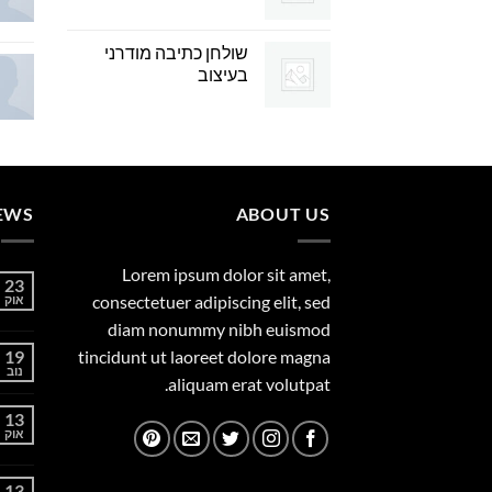
שולחן כתיבה מודרני
בעיצוב
EWS
ABOUT US
Lorem ipsum dolor sit amet,
23
consectetuer adipiscing elit, sed
אוק
diam nonummy nibh euismod
19
tincidunt ut laoreet dolore magna
נוב
aliquam erat volutpat.
13
אוק
13