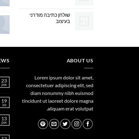
שולחן כתיבה מודרני
בעיצוב
EWS
ABOUT US
Lorem ipsum dolor sit amet,
23
consectetuer adipiscing elit, sed
אוק
diam nonummy nibh euismod
19
tincidunt ut laoreet dolore magna
נוב
aliquam erat volutpat.
13
אוק
13