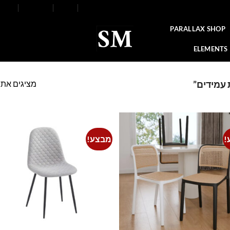
FAQ
Contact
Blog
Our Stores
About
PARALLAX SHOP
ELEMENTS
מציגים את כל ⁦3⁩ הת
 עמידים”
!
מבצע!
o
Add to
t
wishlist