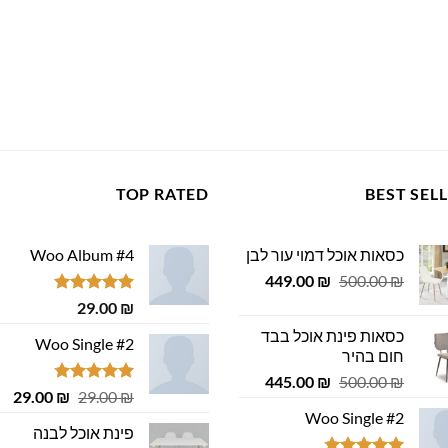
TOP RATED
BEST SEL
כסאות אוכל דמוי עור לבן
Woo Album #4
המחיר
המחיר
449.00
₪
500.00
₪
המקורי
הנוכחי
דורג
5.00
29.00
₪
היה:
הוא:
מתוך 5
כסאות פינת אוכל בבד
449.00 ₪.
500.00 ₪.
Woo Single #2
חום בהיר
המחיר
המחיר
445.00
₪
500.00
₪
דורג
4.75
המחיר
המ
29.00
₪
29.00
₪
המקורי
הנוכחי
מתוך 5
המקורי
הנ
Woo Single #2
היה:
הוא:
פינת אוכל לבנה
היה:
הוא
445.00 ₪.
500.00 ₪.