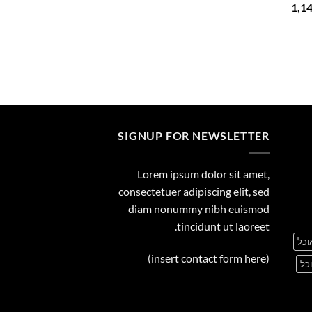
המחיר
1,1
29.00
הנוכחי
הוא:
1,149.00 ₪.
1
SIGNUP FOR NEWSLETTER
Lorem ipsum dolor sit amet,
consectetuer adipiscing elit, sed
diam nonummy nibh euismod
tincidunt ut laoreet.
וכל
(insert contact form here)
כל