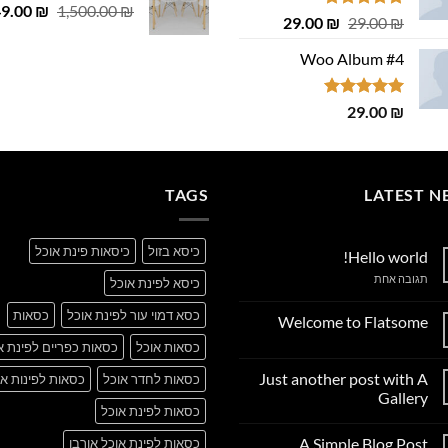
המחיר
49.00
 ₪.
29.00 ₪.
₪
1,500.00
₪
דורג
4.75
המחיר
המחיר
29.00
₪
29.00
₪
המקורי
מתוך 5
המקורי
הנוכחי
היה:
Woo Album #4
היה:
הוא:
,500.00 ₪.
29.00 ₪.
29.00 ₪.
דורג
5.00
29.00
₪
מתוך 5
TAGS
LATEST N
כיסא בזול
כיסאות פינת אוכל
Hello world!
על
תגובה אחת
כיסא לפינת אוכל
Hello
world!
כסא דמוי עור לפינת אוכל
כסאות
Welcome to Flatsome
אין
כסאות אוכל
כסאות כפריים לפינת א
תגובות
על
Just another post with A
כסאות לחדר אוכל
כסאות לפינות או
Welcome
to
Gallery
Flatsome
כסאות לפינת אוכל
אין
תגובות
A Simple Blog Post
כסאות לפינת אוכל אורבן
על