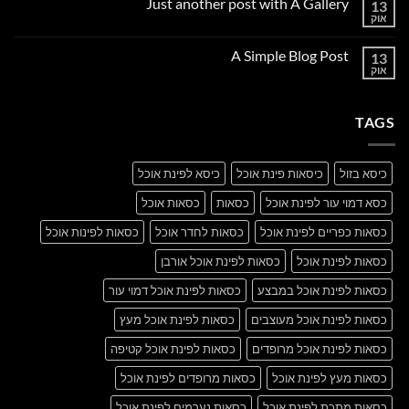
Just another post with A Gallery
13
Welcome
to
אוק
אין
Flatsome
תגובות
על
A Simple Blog Post
13
Just
another
אוק
אין
post
תגובות
with
על
A
A
Gallery
TAGS
Simple
Blog
Post
כיסא בזול
כיסאות פינת אוכל
כיסא לפינת אוכל
כסא דמוי עור לפינת אוכל
כסאות
כסאות אוכל
כסאות כפריים לפינת אוכל
כסאות לחדר אוכל
כסאות לפינות אוכל
כסאות לפינת אוכל
כסאות לפינת אוכל אורבן
כסאות לפינת אוכל במבצע
כסאות לפינת אוכל דמוי עור
כסאות לפינת אוכל מעוצבים
כסאות לפינת אוכל מעץ
כסאות לפינת אוכל מרופדים
כסאות לפינת אוכל קטיפה
כסאות מעץ לפינת אוכל
כסאות מרופדים לפינת אוכל
כסאות מתכת לפינת אוכל
כסאות נערמים לפינת אוכל