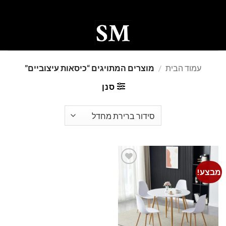
Ski
t
conten
0
עמוד הבית
/
מוצרים המתויגים “כיסאות עיצוביים”
סנן
מבצע!
Add to
wishlist