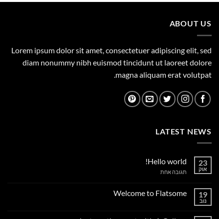
359.00 ₪.
450.00 ₪.
ABOUT US
Lorem ipsum dolor sit amet, consectetuer adipiscing elit, sed
diam nonummy nibh euismod tincidunt ut laoreet dolore
magna aliquam erat volutpat.
LATEST NEWS
Hello world!
23
אוק
על
תגובה אחת
Hello
world!
Welcome to Flatsome
19
נוב
אין
תגובות
על