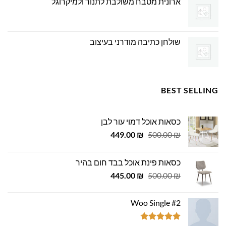
ארונית מטבח משולבת לתנור ולמיקרוגל
שולחן כתיבה מודרני בעיצוב
BEST SELLING
כסאות אוכל דמוי עור לבן
המחיר
המחיר
449.00
₪
500.00
₪
המקורי
הנוכחי
היה:
הוא:
כסאות פינת אוכל בבד חום בהיר
449.00 ₪.
500.00 ₪.
המחיר
המחיר
445.00
₪
500.00
₪
המקורי
הנוכחי
היה:
הוא:
Woo Single #2
445.00 ₪.
500.00 ₪.