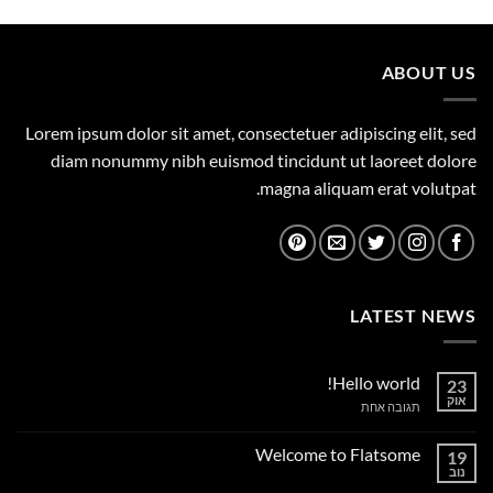
היה:
הוא:
1,149.00 ₪.
1,500.00 ₪.
ABOUT US
Lorem ipsum dolor sit amet, consectetuer adipiscing elit, sed
diam nonummy nibh euismod tincidunt ut laoreet dolore
magna aliquam erat volutpat.
LATEST NEWS
Hello world!
23
אוק
על
תגובה אחת
Hello
world!
Welcome to Flatsome
19
נוב
אין
תגובות