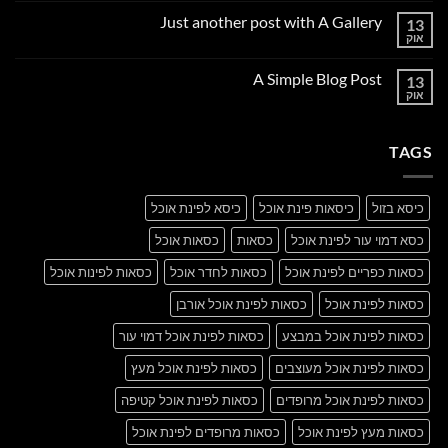
על
Just another post with A Gallery
13
Welcome
to
אוק
אין
Flatsome
תגובות
על
A Simple Blog Post
13
Just
another
אוק
אין
post
תגובות
with
על
A
A
Gallery
TAGS
Simple
Blog
Post
כיסא בזול
כיסאות פינת אוכל
כיסא לפינת אוכל
כסא דמוי עור לפינת אוכל
כסאות
כסאות אוכל
כסאות כפריים לפינת אוכל
כסאות לחדר אוכל
כסאות לפינות אוכל
כסאות לפינת אוכל
כסאות לפינת אוכל אורבן
כסאות לפינת אוכל במבצע
כסאות לפינת אוכל דמוי עור
כסאות לפינת אוכל מעוצבים
כסאות לפינת אוכל מעץ
כסאות לפינת אוכל מרופדים
כסאות לפינת אוכל קטיפה
כסאות מעץ לפינת אוכל
כסאות מרופדים לפינת אוכל