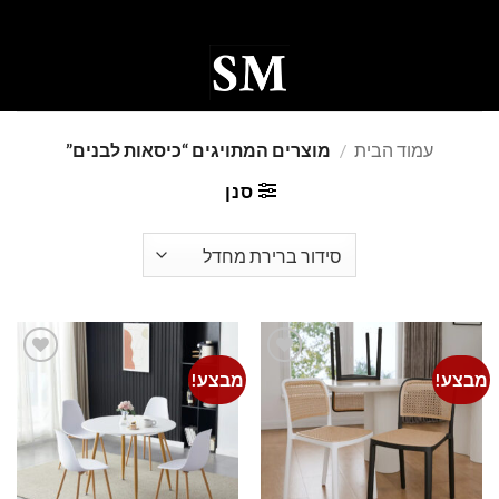
Ski
t
conten
0
עמוד הבית
/
מוצרים המתויגים “כיסאות לבנים”
סנן
מבצע!
מבצע!
Add to
Add to
wishlist
wishlist