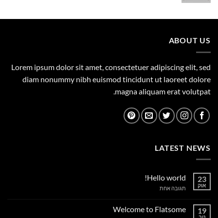
המקורי
הנוכחי
היה:
הוא:
1,149.00 ₪.
1,500.00 ₪.
ABOUT US
Lorem ipsum dolor sit amet, consectetuer adipiscing elit, sed
diam nonummy nibh euismod tincidunt ut laoreet dolore
magna aliquam erat volutpat.
LATEST NEWS
Hello world!
23
אוק
על
תגובה אחת
Hello
world!
Welcome to Flatsome
19
נוב