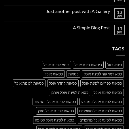
אין
תגובות
על
Just another post with A Gallery
13
Welcome
to
אוק
אין
Flatsome
תגובות
על
A Simple Blog Post
13
Just
another
אוק
אין
post
תגובות
with
על
A
A
Gallery
TAGS
Simple
Blog
Post
כיסא בזול
כיסאות פינת אוכל
כיסא לפינת אוכל
כסא דמוי עור לפינת אוכל
כסאות
כסאות אוכל
כסאות כפריים לפינת אוכל
כסאות לחדר אוכל
כסאות לפינות אוכל
כסאות לפינת אוכל
כסאות לפינת אוכל אורבן
כסאות לפינת אוכל במבצע
כסאות לפינת אוכל דמוי עור
כסאות לפינת אוכל מעוצבים
כסאות לפינת אוכל מעץ
כסאות לפינת אוכל מרופדים
כסאות לפינת אוכל קטיפה