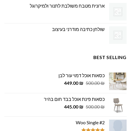
ארונית מטבח משולבת לתנור ולמיקרוגל
שולחן כתיבה מודרני בעיצוב
BEST SELLING
כסאות אוכל דמוי עור לבן
המחיר
המחיר
449.00
₪
500.00
₪
המקורי
הנוכחי
היה:
הוא:
כסאות פינת אוכל בבד חום בהיר
449.00 ₪.
500.00 ₪.
המחיר
המחיר
445.00
₪
500.00
₪
המקורי
הנוכחי
היה:
הוא:
Woo Single #2
445.00 ₪.
500.00 ₪.