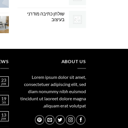
שולחן כתיבה מודרני
בעיצוב
EWS
ABOUT US
Lorem ipsum dolor sit amet,
23
consectetuer adipiscing elit, sed
אוק
diam nonummy nibh euismod
19
tincidunt ut laoreet dolore magna
נוב
aliquam erat volutpat.
13
אוק