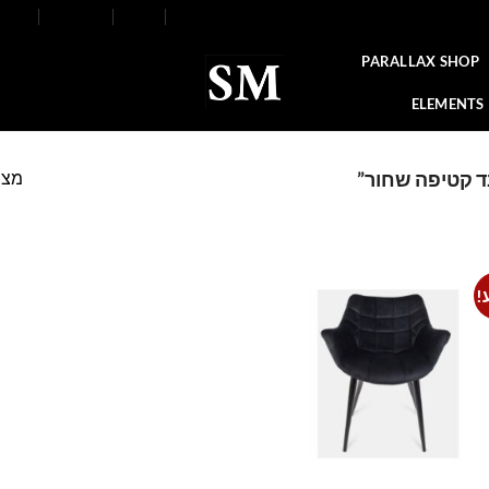
FAQ
Contact
Blog
Our Stores
About
PARALLAX SHOP
ELEMENTS
מצי
ד קטיפה שחור”
!
Add to
wishlist