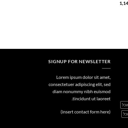
המחיר
1,1
29.00
הנוכחי
הוא:
1,149.00 ₪.
1
SIGNUP FOR NEWSLETTER
Lorem ipsum dolor sit amet,
consectetuer adipiscing elit, sed
diam nonummy nibh euismod
tincidunt ut laoreet.
וכל
(insert contact form here)
כל