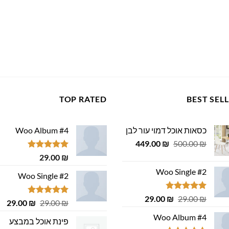
TOP RATED
BEST SEL
כסאות אוכל דמוי עור לבן
Woo Album #4
המחיר
המחיר
449.00
₪
500.00
₪
המקורי
הנוכחי
דורג
5.00
29.00
₪
היה:
הוא:
מתוך 5
Woo Single #2
449.00 ₪.
500.00 ₪.
Woo Single #2
דורג
4.75
המחיר
המחיר
29.00
₪
29.00
₪
דורג
4.75
המחיר
המ
29.00
₪
29.00
₪
מתוך 5
המקורי
הנוכחי
מתוך 5
המקורי
הנ
Woo Album #4
היה:
הוא:
פינת אוכל במבצע
היה:
הוא