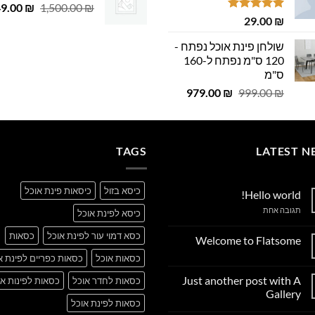
29.00 ₪.
29.00 ₪.
המחיר
49.00
 ₪.
29.00 ₪.
₪
1,500.00
₪
דורג
5.00
29.00
₪
המקורי
מתוך 5
היה:
שולחן פינת אוכל נפתח -
,500.00 ₪.
120 ס"מ נפתח ל-160
ס"מ
המחיר
המחיר
979.00
₪
999.00
₪
המקורי
הנוכחי
היה:
הוא:
979.00 ₪.
999.00 ₪.
TAGS
LATEST N
כיסא בזול
כיסאות פינת אוכל
Hello world!
על
תגובה אחת
כיסא לפינת אוכל
Hello
world!
כסא דמוי עור לפינת אוכל
כסאות
Welcome to Flatsome
אין
כסאות אוכל
כסאות כפריים לפינת א
תגובות
על
Just another post with A
כסאות לחדר אוכל
כסאות לפינות או
Welcome
to
Gallery
Flatsome
כסאות לפינת אוכל
אין