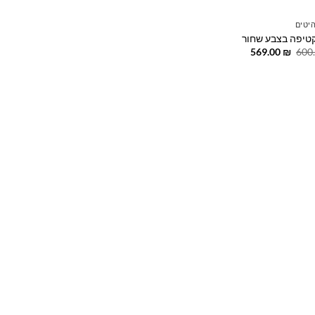
יטים
טיפה בצבע שחור
המחיר
המחיר
569.00
₪
600
המקורי
הנוכחי
היה:
הוא:
569.00 ₪.
600.00 ₪.