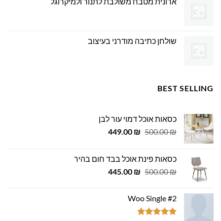
ארונית מטבח משולבת לתנור ולמיקרוגל
שולחן כתיבה מודרני בעיצוב
BEST SELLING
כסאות אוכל דמוי עור לבן
המחיר
המחיר
449.00
₪
500.00
₪
המקורי
הנוכחי
היה:
הוא:
כסאות פינת אוכל בבד חום בהיר
449.00 ₪.
500.00 ₪.
המחיר
המחיר
445.00
₪
500.00
₪
המקורי
הנוכחי
היה:
הוא:
Woo Single #2
445.00 ₪.
500.00 ₪.