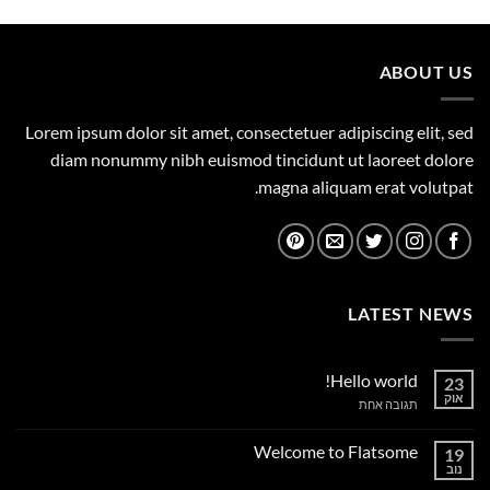
היה:
הוא:
1,149.00 ₪.
1,500.00 ₪.
ABOUT US
Lorem ipsum dolor sit amet, consectetuer adipiscing elit, sed
diam nonummy nibh euismod tincidunt ut laoreet dolore
magna aliquam erat volutpat.
LATEST NEWS
Hello world!
23
אוק
על
תגובה אחת
Hello
world!
Welcome to Flatsome
19
נוב
אין
תגובות