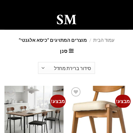
Ski
t
conten
0
עמוד הבית
/
מוצרים המתויגים “כיסא אלגנטי”
סנן
מבצע!
מבצע!
Add to
Add to
wishlist
wishlist