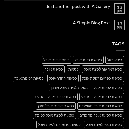
על
Just another post with A Gallery
13
Welcome
to
אוק
אין
Flatsome
תגובות
על
A Simple Blog Post
13
Just
another
אוק
אין
post
תגובות
with
על
A
A
Gallery
TAGS
Simple
Blog
Post
כיסא בזול
כיסאות פינת אוכל
כיסא לפינת אוכל
כסא דמוי עור לפינת אוכל
כסאות
כסאות אוכל
כסאות כפריים לפינת אוכל
כסאות לחדר אוכל
כסאות לפינות אוכל
כסאות לפינת אוכל
כסאות לפינת אוכל אורבן
כסאות לפינת אוכל במבצע
כסאות לפינת אוכל דמוי עור
כסאות לפינת אוכל מעוצבים
כסאות לפינת אוכל מעץ
כסאות לפינת אוכל מרופדים
כסאות לפינת אוכל קטיפה
כסאות מעץ לפינת אוכל
כסאות מרופדים לפינת אוכל