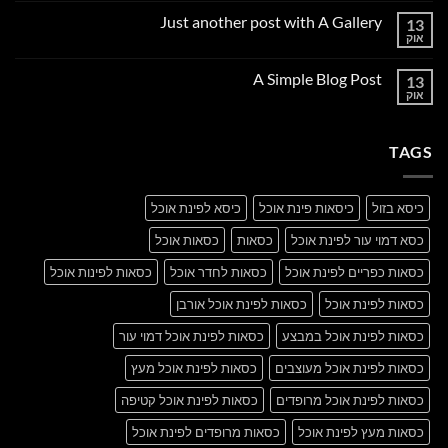
על
Just another post with A Gallery
13
Welcome
to
אוק
אין
Flatsome
תגובות
על
A Simple Blog Post
13
Just
another
אוק
אין
post
תגובות
with
על
A
A
Gallery
TAGS
Simple
Blog
Post
כיסא בזול
כיסאות פינת אוכל
כיסא לפינת אוכל
כסא דמוי עור לפינת אוכל
כסאות
כסאות אוכל
כסאות כפריים לפינת אוכל
כסאות לחדר אוכל
כסאות לפינות אוכל
כסאות לפינת אוכל
כסאות לפינת אוכל אורבן
כסאות לפינת אוכל במבצע
כסאות לפינת אוכל דמוי עור
כסאות לפינת אוכל מעוצבים
כסאות לפינת אוכל מעץ
כסאות לפינת אוכל מרופדים
כסאות לפינת אוכל קטיפה
כסאות מעץ לפינת אוכל
כסאות מרופדים לפינת אוכל