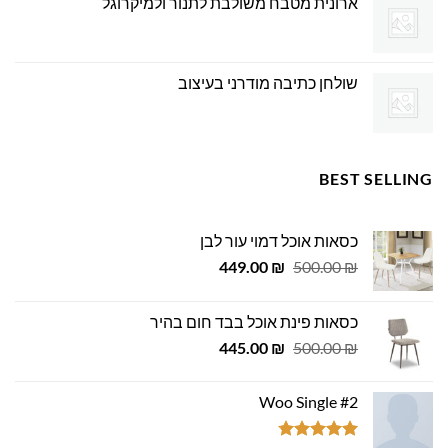
ארונית מטבח משולבת לתנור ולמיקרוגל
שולחן כתיבה מודרני בעיצוב
BEST SELLING
כסאות אוכל דמוי עור לבן
המחיר
המחיר
449.00
₪
500.00
₪
המקורי
הנוכחי
היה:
הוא:
כסאות פינת אוכל בבד חום בהיר
449.00 ₪.
500.00 ₪.
המחיר
המחיר
445.00
₪
500.00
₪
המקורי
הנוכחי
היה:
הוא:
Woo Single #2
445.00 ₪.
500.00 ₪.