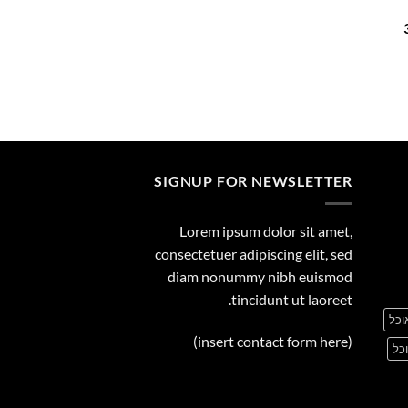
29.00
המחיר
הנוכחי
הוא:
359.00 ₪.
SIGNUP FOR NEWSLETTER
Lorem ipsum dolor sit amet,
consectetuer adipiscing elit, sed
diam nonummy nibh euismod
tincidunt ut laoreet.
וכל
(insert contact form here)
כל