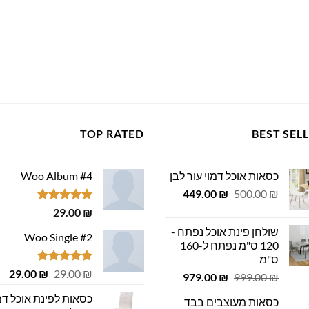
TOP RATED
BEST SEL
כסאות אוכל דמוי עור לבן
Woo Album #4
המחיר
המחיר
449.00
₪
500.00
₪
המקורי
הנוכחי
דורג
5.00
29.00
₪
היה:
הוא:
מתוך 5
שולחן פינת אוכל נפתח -
449.00 ₪.
500.00 ₪.
Woo Single #2
120 ס"מ נפתח ל-160
ס"מ
דורג
4.75
המחיר
המ
29.00
₪
29.00
₪
המחיר
המחיר
979.00
₪
999.00
₪
מתוך 5
המקורי
הנ
המקורי
הנוכחי
כסאות לפינת אוכל דמ
כסאות מעוצבים בבד
היה:
הוא
היה:
הוא: