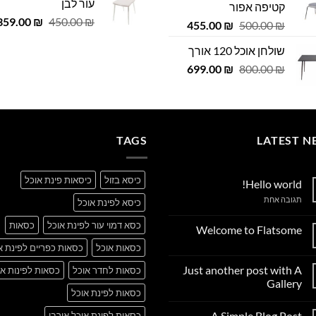
עור לבן
קטיפה אפור
 ₪.
29.00 ₪.
979.00 ₪.
999.00 ₪.
המחיר
359.00
₪
450.00
₪
המחיר
המחיר
455.00
₪
500.00
₪
המקורי
המקורי
הנוכחי
שולחן אוכל 120 אורך
היה:
היה:
הוא:
450.00 ₪.
המחיר
המחיר
455.00 ₪.
699.00
500.00 ₪.
₪
800.00
₪
המקורי
הנוכחי
היה:
הוא:
699.00 ₪.
800.00 ₪.
TAGS
LATEST N
כיסא בזול
כיסאות פינת אוכל
Hello world!
על
תגובה אחת
כיסא לפינת אוכל
Hello
world!
כסא דמוי עור לפינת אוכל
כסאות
Welcome to Flatsome
אין
כסאות אוכל
כסאות כפריים לפינת א
תגובות
על
Just another post with A
כסאות לחדר אוכל
כסאות לפינות או
Welcome
to
Gallery
Flatsome
כסאות לפינת אוכל
אין
תגובות
A Simple Blog Post
כסאות לפינת אוכל אורבן
על