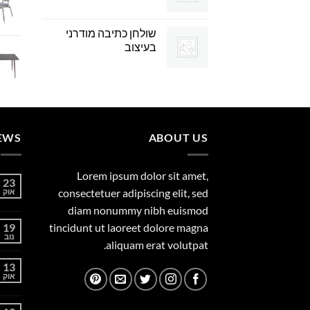
שולחן כתיבה מודרני
בעיצוב
EWS
ABOUT US
Lorem ipsum dolor sit amet,
23
consectetuer adipiscing elit, sed
אוק
diam nonummy nibh euismod
19
tincidunt ut laoreet dolore magna
נוב
aliquam erat volutpat.
13
אוק