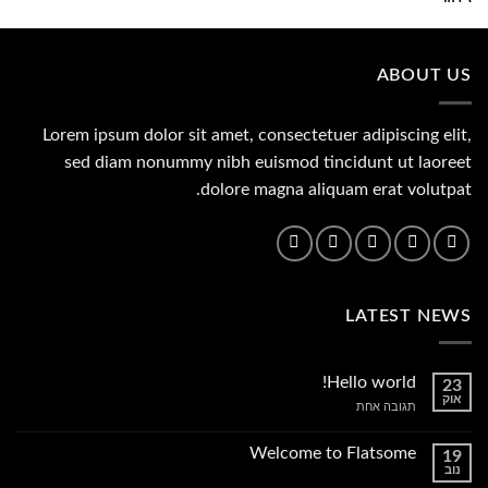
היה:
הוא:
455.00 ₪.
500.00 ₪.
ABOUT US
Lorem ipsum dolor sit amet, consectetuer adipiscing elit,
sed diam nonummy nibh euismod tincidunt ut laoreet
dolore magna aliquam erat volutpat.
LATEST NEWS
Hello world!
23
אוק
על
תגובה אחת
Hello
world!
Welcome to Flatsome
19
נוב
אין