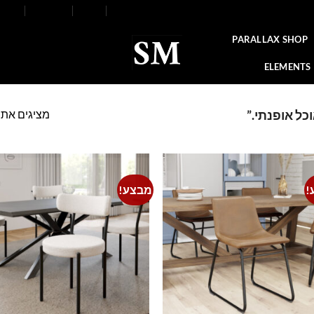
FAQ
Contact
Blog
Our Stores
About
PARALLAX SHOP
ELEMENTS
מציגים את כל ⁦3⁩ הת
כל אופנתי.”
!
מבצע!
o
Add to
t
wishlist