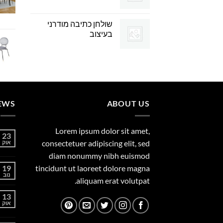
שולחן כתיבה מודרני
בעיצוב
EWS
ABOUT US
Lorem ipsum dolor sit amet,
23
consectetuer adipiscing elit, sed
אוק
diam nonummy nibh euismod
19
tincidunt ut laoreet dolore magna
נוב
aliquam erat volutpat.
13
אוק