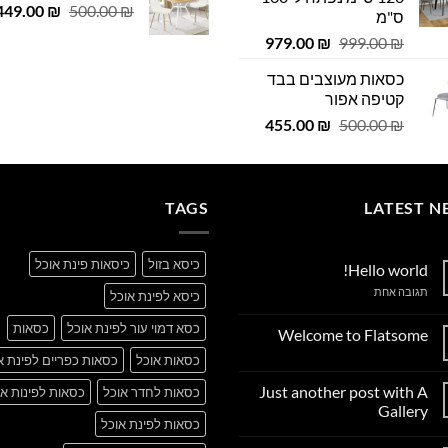
המחיר
 ₪.
449.00
29.00 ₪.
₪
500.00
₪
ס"מ
המקורי
המחיר
המחיר
979.00
₪
999.00
₪
היה:
המקורי
הנוכחי
500.00 ₪.
כסאות מעוצבים בבד
היה:
הוא:
קטיפה אפור
979.00 ₪.
999.00 ₪.
המחיר
המחיר
455.00
₪
500.00
₪
המקורי
הנוכחי
היה:
הוא:
455.00 ₪.
500.00 ₪.
TAGS
LATEST N
כיסא בזול
כיסאות פינת אוכל
Hello world!
על
תגובה אחת
כיסא לפינת אוכל
Hello
world!
כסא דמוי עור לפינת אוכל
כסאות
Welcome to Flatsome
אין
כסאות אוכל
כסאות כפריים לפינת א
תגובות
על
Just another post with A
כסאות לחדר אוכל
כסאות לפינות או
Welcome
to
Gallery
Flatsome
כסאות לפינת אוכל
אין
תגובות