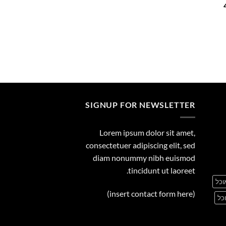
המחיר
29.00
הנוכחי
הוא:
449.00 ₪.
SIGNUP FOR NEWSLETTER
Lorem ipsum dolor sit amet,
consectetuer adipiscing elit, sed
diam nonummy nibh euismod
tincidunt ut laoreet.
וכל
(insert contact form here)
כל