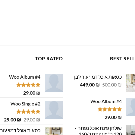
TOP RATED
BEST SEL
כסאות אוכל דמוי עור לבן
Woo Album #4
המחיר
המחיר
449.00
₪
500.00
₪
המקורי
הנוכחי
דורג
5.00
29.00
₪
היה:
הוא:
מתוך 5
Woo Album #4
449.00 ₪.
500.00 ₪.
Woo Single #2
דורג
5.00
29.00
₪
דורג
4.75
המחיר
המ
29.00
₪
29.00
₪
מתוך 5
מתוך 5
המקורי
הנ
שולחן פינת אוכל נפתח -
כסאות אוכל דמוי עור 
היה:
הוא
120 ס"מ נפתח ל-160