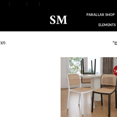
FAQ
Contact
Blog
Our Stores
About
PARALLAX SHOP
ELEMENTS
מצי
”
!
Add to
wishlist