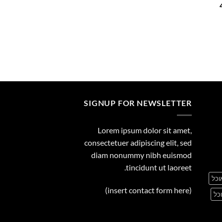
המחיר
29.00
הנוכחי
הוא:
449.00 ₪.
SIGNUP FOR NEWSLETTER
Lorem ipsum dolor sit amet,
consectetuer adipiscing elit, sed
diam nonummy nibh euismod
tincidunt ut laoreet.
וכל
(insert contact form here)
כל