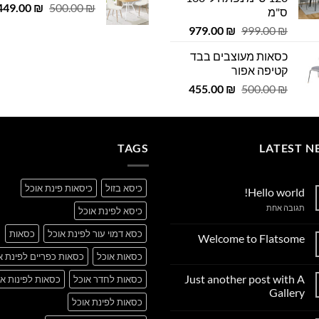
המחיר
 ₪.
449.00
29.00 ₪.
₪
500.00
₪
ס"מ
המקורי
המחיר
המחיר
979.00
₪
999.00
₪
היה:
המקורי
הנוכחי
500.00 ₪.
כסאות מעוצבים בבד
היה:
הוא:
קטיפה אפור
979.00 ₪.
999.00 ₪.
המחיר
המחיר
455.00
₪
500.00
₪
המקורי
הנוכחי
היה:
הוא:
455.00 ₪.
500.00 ₪.
TAGS
LATEST N
כיסא בזול
כיסאות פינת אוכל
Hello world!
על
תגובה אחת
כיסא לפינת אוכל
Hello
world!
כסא דמוי עור לפינת אוכל
כסאות
Welcome to Flatsome
אין
כסאות אוכל
כסאות כפריים לפינת א
תגובות
על
Just another post with A
כסאות לחדר אוכל
כסאות לפינות או
Welcome
to
Gallery
Flatsome
כסאות לפינת אוכל
אין
תגובות