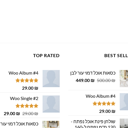
TOP RATED
BEST SEL
כסאות אוכל דמוי עור לבן
Woo Album #4
המחיר
המחיר
449.00
₪
500.00
₪
המקורי
הנוכחי
דורג
5.00
29.00
₪
היה:
הוא:
מתוך 5
Woo Album #4
449.00 ₪.
500.00 ₪.
Woo Single #2
דורג
5.00
29.00
₪
דורג
4.75
המחיר
המ
29.00
₪
29.00
₪
מתוך 5
מתוך 5
המקורי
הנ
שולחן פינת אוכל נפתח -
כסאות אוכל דמוי עור 
היה:
הוא
120 ס"מ נפתח ל-160