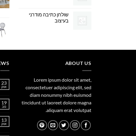
שולחן כתיבה מודרני
בעיצוב
EWS
ABOUT US
Lorem ipsum dolor sit amet,
23
consectetuer adipiscing elit, sed
אוק
diam nonummy nibh euismod
19
tincidunt ut laoreet dolore magna
נוב
aliquam erat volutpat.
13
אוק