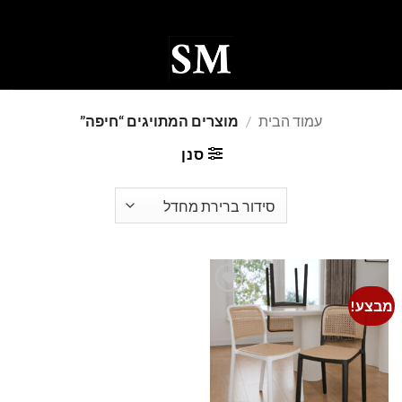
Ski
t
conten
0
עמוד הבית
/
מוצרים המתויגים “חיפה”
סנן
מבצע!
Add to
wishlist