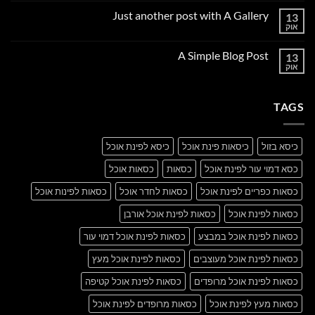
על
Just another post with A Gallery
13
Welcome
to
אוק
אין
Flatsome
תגובות
על
A Simple Blog Post
13
Just
another
אוק
אין
post
תגובות
with
על
A
A
Gallery
TAGS
Simple
Blog
Post
כיסא בזול
כיסאות פינת אוכל
כיסא לפינת אוכל
כסא דמוי עור לפינת אוכל
כסאות
כסאות אוכל
כסאות כפריים לפינת אוכל
כסאות לחדר אוכל
כסאות לפינות אוכל
כסאות לפינת אוכל
כסאות לפינת אוכל אורבן
כסאות לפינת אוכל במבצע
כסאות לפינת אוכל דמוי עור
כסאות לפינת אוכל מעוצבים
כסאות לפינת אוכל מעץ
כסאות לפינת אוכל מרופדים
כסאות לפינת אוכל קטיפה
כסאות מעץ לפינת אוכל
כסאות מרופדים לפינת אוכל