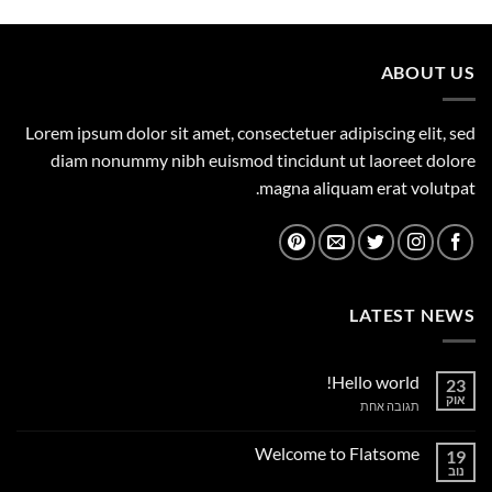
היה:
הוא:
1,149.00 ₪.
1,500.00 ₪.
ABOUT US
Lorem ipsum dolor sit amet, consectetuer adipiscing elit, sed
diam nonummy nibh euismod tincidunt ut laoreet dolore
magna aliquam erat volutpat.
LATEST NEWS
Hello world!
23
אוק
על
תגובה אחת
Hello
world!
Welcome to Flatsome
19
נוב
אין
תגובות