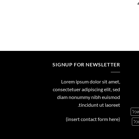
המחיר
29.00
הנוכחי
הוא:
449.00 ₪.
SIGNUP FOR NEWSLETTER
Lorem ipsum dolor sit amet,
consectetuer adipiscing elit, sed
diam nonummy nibh euismod
tincidunt ut laoreet.
וכל
(insert contact form here)
כל