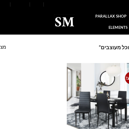
FAQ
Contact
Blog
Our Stores
About
PARALLAX SHOP
ELEMENTS
מצי
וכל מעוצבים”
!
Add to
wishlist