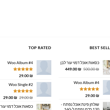
TOP RATED
BEST SEL
כסאות אוכל דמוי עור לבן
Woo Album #4
המחיר
המחיר
449.00
₪
500.00
₪
המקורי
הנוכחי
דורג
5.00
29.00
₪
היה:
הוא:
מתוך 5
Woo Album #4
449.00 ₪.
500.00 ₪.
Woo Single #2
דורג
5.00
29.00
₪
דורג
4.75
המחיר
המ
29.00
₪
29.00
₪
מתוך 5
מתוך 5
המקורי
הנ
שולחן פינת אוכל נפתח -
כסאות אוכל דמוי עור 
היה:
הוא
120 ס"מ נפתח ל-160