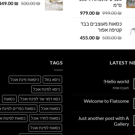
המחיר
 ₪.
449.00
29.00 ₪.
₪
500.00
₪
ס"מ
המקורי
המחיר
המחיר
979.00
₪
999.00
₪
היה:
המקורי
הנוכחי
500.00 ₪.
כסאות מעוצבים בבד
היה:
הוא:
קטיפה אפור
979.00 ₪.
999.00 ₪.
המחיר
המחיר
455.00
₪
500.00
₪
המקורי
הנוכחי
היה:
הוא:
455.00 ₪.
500.00 ₪.
TAGS
LATEST N
כיסא בזול
כיסאות פינת אוכל
Hello world!
על
תגובה אחת
כיסא לפינת אוכל
Hello
world!
כסא דמוי עור לפינת אוכל
כסאות
Welcome to Flatsome
אין
כסאות אוכל
כסאות כפריים לפינת א
תגובות
על
Just another post with A
כסאות לחדר אוכל
כסאות לפינות או
Welcome
to
Gallery
Flatsome
כסאות לפינת אוכל
אין
תגובות