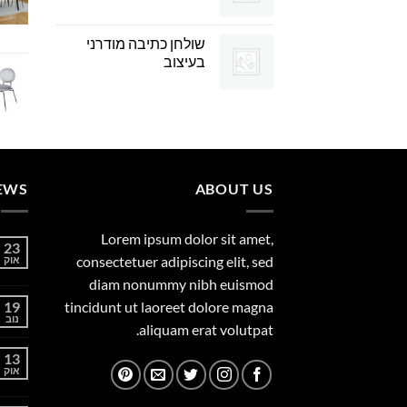
שולחן כתיבה מודרני
בעיצוב
EWS
ABOUT US
Lorem ipsum dolor sit amet,
23
consectetuer adipiscing elit, sed
אוק
diam nonummy nibh euismod
19
tincidunt ut laoreet dolore magna
נוב
aliquam erat volutpat.
13
אוק