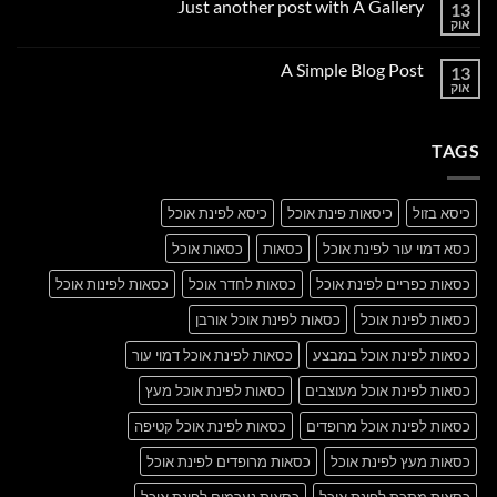
Just another post with A Gallery
13
Welcome
to
אוק
אין
Flatsome
תגובות
על
A Simple Blog Post
13
Just
another
אוק
אין
post
תגובות
with
על
A
A
Gallery
TAGS
Simple
Blog
Post
כיסא בזול
כיסאות פינת אוכל
כיסא לפינת אוכל
כסא דמוי עור לפינת אוכל
כסאות
כסאות אוכל
כסאות כפריים לפינת אוכל
כסאות לחדר אוכל
כסאות לפינות אוכל
כסאות לפינת אוכל
כסאות לפינת אוכל אורבן
כסאות לפינת אוכל במבצע
כסאות לפינת אוכל דמוי עור
כסאות לפינת אוכל מעוצבים
כסאות לפינת אוכל מעץ
כסאות לפינת אוכל מרופדים
כסאות לפינת אוכל קטיפה
כסאות מעץ לפינת אוכל
כסאות מרופדים לפינת אוכל
כסאות מתכת לפינת אוכל
כסאות נערמים לפינת אוכל