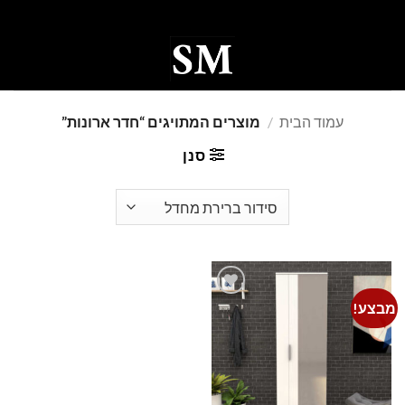
Ski
t
conten
0
עמוד הבית
/
מוצרים המתויגים “חדר ארונות”
סנן
מבצע!
Add to
wishlist