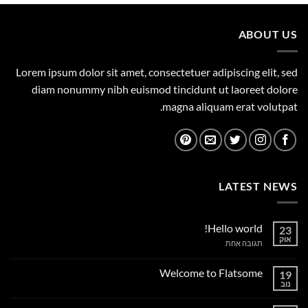
1,149.00 ₪.
1,500.00 ₪.
ABOUT US
Lorem ipsum dolor sit amet, consectetuer adipiscing elit, sed
diam nonummy nibh euismod tincidunt ut laoreet dolore
magna aliquam erat volutpat.
LATEST NEWS
Hello world!
23
אוק
על
תגובה אחת
Hello
world!
Welcome to Flatsome
19
נוב
אין
תגובות
על