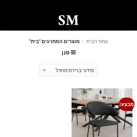
Ski
t
conten
0
עמוד הבית
/
מוצרים המתויגים “בית”
סנן
מבצע!
Add to
wishlist