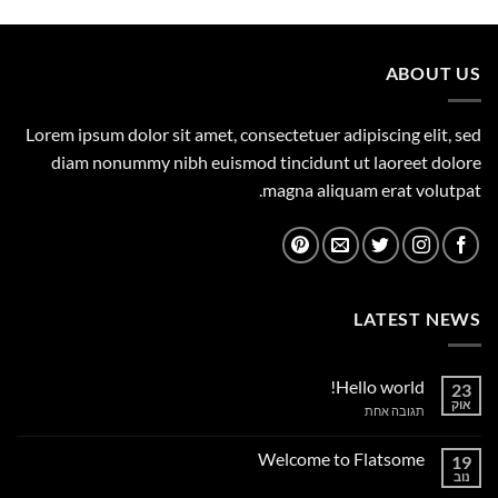
היה:
הוא:
1,149.00 ₪.
1,500.00 ₪.
ABOUT US
Lorem ipsum dolor sit amet, consectetuer adipiscing elit, sed
diam nonummy nibh euismod tincidunt ut laoreet dolore
magna aliquam erat volutpat.
LATEST NEWS
Hello world!
23
אוק
על
תגובה אחת
Hello
world!
Welcome to Flatsome
19
נוב
אין
תגובות