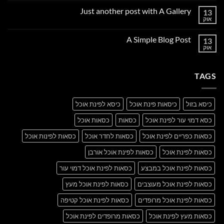
על
Just another post with A Gallery
13
Welcome
to
אוק
אין
Flatsome
תגובות
על
A Simple Blog Post
13
Just
another
אוק
אין
post
תגובות
with
על
A
A
Gallery
TAGS
Simple
Blog
Post
כיסא בזול
כיסאות פינת אוכל
כיסא לפינת אוכל
כסא דמוי עור לפינת אוכל
כסאות
כסאות אוכל
כסאות כפריים לפינת אוכל
כסאות לחדר אוכל
כסאות לפינות אוכל
כסאות לפינת אוכל
כסאות לפינת אוכל אורבן
כסאות לפינת אוכל במבצע
כסאות לפינת אוכל דמוי עור
כסאות לפינת אוכל מעוצבים
כסאות לפינת אוכל מעץ
כסאות לפינת אוכל מרופדים
כסאות לפינת אוכל קטיפה
כסאות מעץ לפינת אוכל
כסאות מרופדים לפינת אוכל