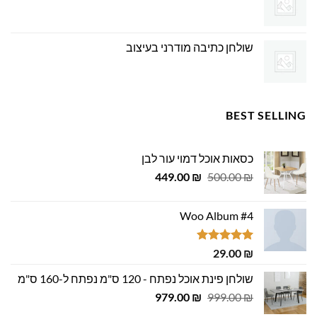
שולחן כתיבה מודרני בעיצוב
BEST SELLING
כסאות אוכל דמוי עור לבן
המחיר
המחיר
449.00
₪
500.00
₪
המקורי
הנוכחי
היה:
הוא:
Woo Album #4
449.00 ₪.
500.00 ₪.
דורג
5.00
29.00
₪
מתוך 5
שולחן פינת אוכל נפתח - 120 ס"מ נפתח ל-160 ס"מ
המחיר
המחיר
979.00
₪
999.00
₪
המקורי
הנוכחי