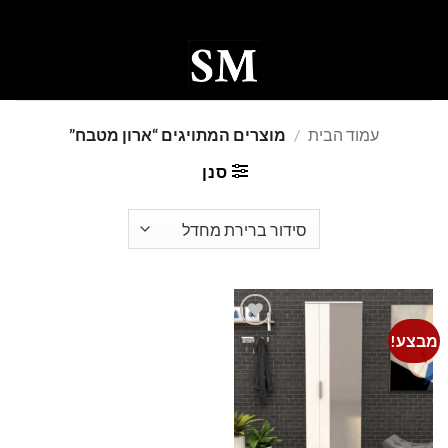
Ski
t
conten
0
עמוד הבית
/
מוצרים המתויגים “ארון מטבח”
סנן
מבצע!
Add to
wishlist