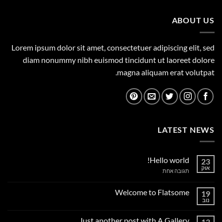
449.00 ₪.
500.00 ₪.
ABOUT US
Lorem ipsum dolor sit amet, consectetuer adipiscing elit, sed
diam nonummy nibh euismod tincidunt ut laoreet dolore
magna aliquam erat volutpat.
LATEST NEWS
Hello world!
23
אוק
על
תגובה אחת
Hello
world!
Welcome to Flatsome
19
נוב
אין
תגובות
על
Just another post with A Gallery
13
Welcome