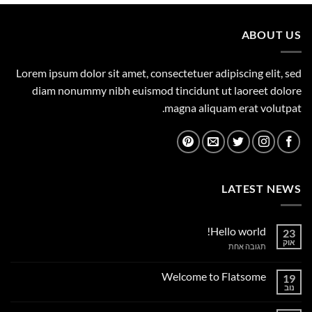
1,149.00 ₪.
1,500.00 ₪.
ABOUT US
Lorem ipsum dolor sit amet, consectetuer adipiscing elit, sed
diam nonummy nibh euismod tincidunt ut laoreet dolore
magna aliquam erat volutpat.
LATEST NEWS
Hello world!
23
אוק
על
תגובה אחת
Hello
world!
Welcome to Flatsome
19
נוב
אין
תגובות
על