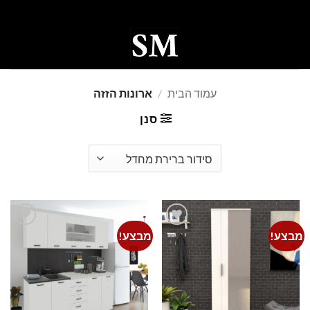
Ski
t
conten
0
עמוד הבית
/
ארונות הזזה
סנן
מבצע!
מבצע!
Add to
Add to
wishlist
wishlist