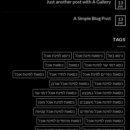
Just another post with A Gallery
13
Welcome
to
אוק
אין
Flatsome
תגובות
על
A Simple Blog Post
13
Just
another
אוק
אין
post
תגובות
with
על
A
A
Gallery
TAGS
Simple
Blog
Post
כיסא בזול
כיסאות פינת אוכל
כיסא לפינת אוכל
כסא דמוי עור לפינת אוכל
כסאות
כסאות אוכל
כסאות כפריים לפינת אוכל
כסאות לחדר אוכל
כסאות לפינות אוכל
כסאות לפינת אוכל
כסאות לפינת אוכל אורבן
כסאות לפינת אוכל במבצע
כסאות לפינת אוכל דמוי עור
כסאות לפינת אוכל מעוצבים
כסאות לפינת אוכל מעץ
כסאות לפינת אוכל מרופדים
כסאות לפינת אוכל קטיפה
כסאות מעץ לפינת אוכל
כסאות מרופדים לפינת אוכל
כסאות מתכת לפינת אוכל
כסאות נערמים לפינת אוכל