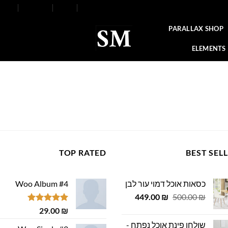
FAQ
Contact
Blog
Our Stores
About
PARALLAX SHOP
ELEMENTS
TOP RATED
BEST SEL
כסאות אוכל דמוי עור לבן
Woo Album #4
המחיר
המחיר
449.00
₪
500.00
₪
המקורי
הנוכחי
דורג
5.00
29.00
₪
היה:
הוא:
מתוך 5
שולחן פינת אוכל נפתח -