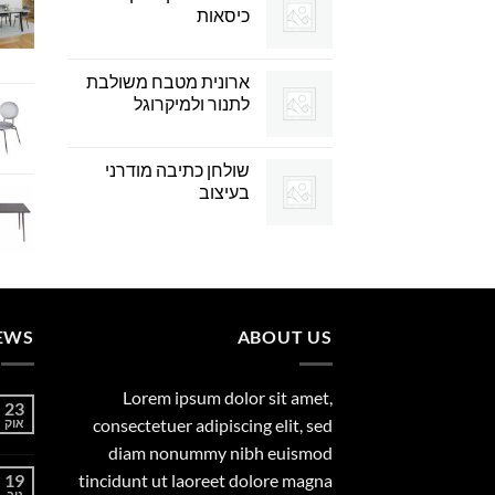
כיסאות
ארונית מטבח משולבת
לתנור ולמיקרוגל
שולחן כתיבה מודרני
בעיצוב
EWS
ABOUT US
Lorem ipsum dolor sit amet,
23
consectetuer adipiscing elit, sed
אוק
diam nonummy nibh euismod
19
tincidunt ut laoreet dolore magna
נוב